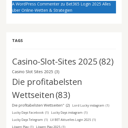
A WordPress Commenter
zu
Bet365 Login 2025 Alles
über Online-Wetten & Strategien
TAGS
Casino-Slot-Sites 2025
(82)
Casino Slot Sites 2025
(3)
Die profitabelsten
Wettseiten
(83)
Die profitabelsten Wettseiten"
(2)
Lord Lucky instagram
(1)
Lucky Days Facebook
(1)
Lucky Days instagram
(1)
Lucky Days Telegram
(1)
LV BET Aktuelles Login 2025
(1)
Löwen Play
(1)
Löwen Play 2025
(1)