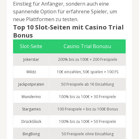
Einstieg für Anfänger, sondern auch eine
spannende Option für erfahrene Spieler, um
neue Plattformen zu testen.
Top 10 Slot-Seiten mit Casino Trial
Bonus
Slot-Seite
Casino Trial Bonusu
Jokerstar
200% bis zu 100€ + 200 Freispiele
Wildz
10€ einzahlen, 50€ spielen + 100 FS
Jackpotpiraten
50 Freispiele ab 1€ Einzahlung
Wunderino
100% bis zu 100€ + 30 Freispiele
Stargames
100 Freispiele + bis zu 100€ Bonus
DrückGlück
100% bis zu 100€ + 50 Freispiele
BingBong
50 Freispiele ohne Einzahlung