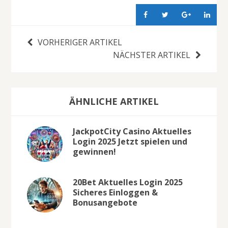
VORHERIGER ARTIKEL
NÄCHSTER ARTIKEL
ÄHNLICHE ARTIKEL
JackpotCity Casino Aktuelles
Login 2025 Jetzt spielen und
gewinnen!
20Bet Aktuelles Login 2025
Sicheres Einloggen &
Bonusangebote