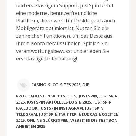
und erstklassigem Support. JustSpin bietet
eine moderne, benutzerfreundliche
Plattform, die sowohl für Desktop- als auch
Mobilgeräte optimiert ist. Nutzen Sie die
zahlreichen Funktionen, um das Beste aus
Ihrem Konto herauszuholen. Spielen Sie
verantwortungsbewusst und erleben Sie
erstklassige Unterhaltung!
CASINO-SLOT-SITES 2025
,
DIE
PROFITABELSTEN WETTSEITEN
,
JUSTSPIN
,
JUSTSPIN
2025
,
JUSTSPIN AKTUELLES LOGIN 2025
,
JUSTSPIN
FACEBOOK
,
JUSTSPIN INSTAGRAM
,
JUSTSPIN
TELEGRAM
,
JUSTSPIN TWITTER
,
NEUE CASINOSEITEN
2025
,
ONLINE GLÜCKSSPIEL
,
WEBSITES DIE TESTBONI
ANBIETEN 2025