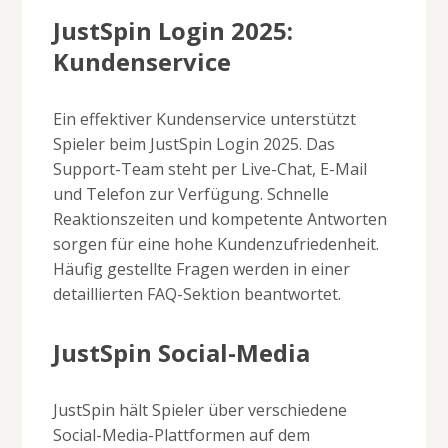
JustSpin Login 2025:
Kundenservice
Ein effektiver Kundenservice unterstützt
Spieler beim JustSpin Login 2025. Das
Support-Team steht per Live-Chat, E-Mail
und Telefon zur Verfügung. Schnelle
Reaktionszeiten und kompetente Antworten
sorgen für eine hohe Kundenzufriedenheit.
Häufig gestellte Fragen werden in einer
detaillierten FAQ-Sektion beantwortet.
JustSpin Social-Media
JustSpin hält Spieler über verschiedene
Social-Media-Plattformen auf dem