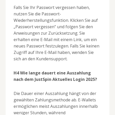
Falls Sie Ihr Passwort vergessen haben,
nutzen Sie die Passwort-
Wiederherstellungsfunktion. Klicken Sie auf
„Passwort vergessen“ und folgen Sie den
Anweisungen zur Zurücksetzung. Sie
erhalten eine E-Mail mit einem Link, um ein
neues Passwort festzulegen. Falls Sie keinen
Zugriff auf Ihre E-Mail haben, wenden Sie
sich an den Kundensupport.
H4 Wie lange dauert eine Auszahlung
nach dem JustSpin Aktuelles Login 2025?
Die Dauer einer Auszahlung hängt von der
gewählten Zahlungsmethode ab. E-Wallets
ermöglichen meist Auszahlungen innerhalb
weniger Stunden, während