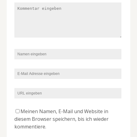
Meinen Namen, E-Mail und Website in
diesem Browser speichern, bis ich wieder
kommentiere.