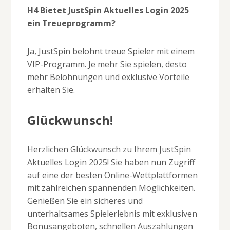
H4 Bietet JustSpin Aktuelles Login 2025
ein Treueprogramm?
Ja, JustSpin belohnt treue Spieler mit einem
VIP-Programm. Je mehr Sie spielen, desto
mehr Belohnungen und exklusive Vorteile
erhalten Sie.
Glückwunsch!
Herzlichen Glückwunsch zu Ihrem JustSpin
Aktuelles Login 2025! Sie haben nun Zugriff
auf eine der besten Online-Wettplattformen
mit zahlreichen spannenden Möglichkeiten.
Genießen Sie ein sicheres und
unterhaltsames Spielerlebnis mit exklusiven
Bonusangeboten, schnellen Auszahlungen