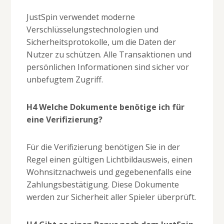
JustSpin verwendet moderne
Verschlüsselungstechnologien und
Sicherheitsprotokolle, um die Daten der
Nutzer zu schützen. Alle Transaktionen und
persönlichen Informationen sind sicher vor
unbefugtem Zugriff.
H4 Welche Dokumente benötige ich für
eine Verifizierung?
Für die Verifizierung benötigen Sie in der
Regel einen gültigen Lichtbildausweis, einen
Wohnsitznachweis und gegebenenfalls eine
Zahlungsbestätigung. Diese Dokumente
werden zur Sicherheit aller Spieler überprüft.