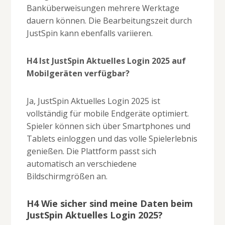
Banküberweisungen mehrere Werktage
dauern können. Die Bearbeitungszeit durch
JustSpin kann ebenfalls variieren.
H4 Ist JustSpin Aktuelles Login 2025 auf
Mobilgeräten verfügbar?
Ja, JustSpin Aktuelles Login 2025 ist
vollständig für mobile Endgeräte optimiert.
Spieler können sich über Smartphones und
Tablets einloggen und das volle Spielerlebnis
genießen. Die Plattform passt sich
automatisch an verschiedene
Bildschirmgrößen an.
H4 Wie sicher sind meine Daten beim
JustSpin Aktuelles Login 2025?