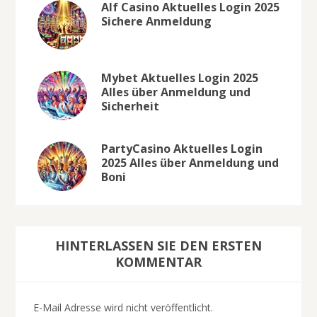
Alf Casino Aktuelles Login 2025
Sichere Anmeldung
Mybet Aktuelles Login 2025
Alles über Anmeldung und
Sicherheit
PartyCasino Aktuelles Login
2025 Alles über Anmeldung und
Boni
HINTERLASSEN SIE DEN ERSTEN
KOMMENTAR
E-Mail Adresse wird nicht veröffentlicht.