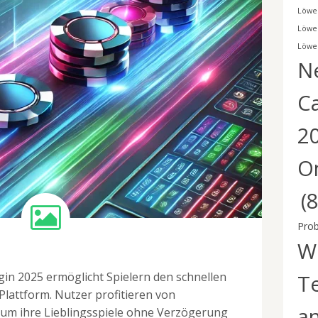
Löwen
Löwen
Löwen
N
Ca
2
On
(
Pro
W
in 2025 ermöglicht Spielern den schnellen
T
lattform. Nutzer profitieren von
a
um ihre Lieblingsspiele ohne Verzögerung