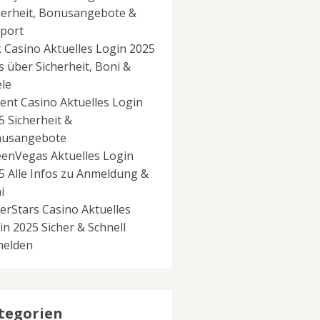
herheit, Bonusangebote &
port
k Casino Aktuelles Login 2025
es über Sicherheit, Boni &
ele
ent Casino Aktuelles Login
5 Sicherheit &
usangebote
enVegas Aktuelles Login
5 Alle Infos zu Anmeldung &
i
erStars Casino Aktuelles
in 2025 Sicher & Schnell
elden
tegorien