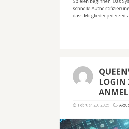
Spielen beginnen. Das Sy
schnelle Authentifizierung
dass Mitglieder jederzeit 
QUEEN
LOGIN 
ANMEL
Februar 23, 2025
Aktue