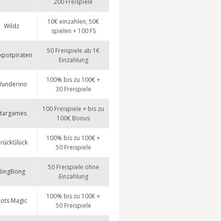
200 Freispiele
10€ einzahlen, 50€
Wildz
spielen + 100 FS
50 Freispiele ab 1€
kpotpiraten
Einzahlung
100% bis zu 100€ +
underino
30 Freispiele
100 Freispiele + bis zu
Stargames
100€ Bonus
100% bis zu 100€ +
rückGlück
50 Freispiele
50 Freispiele ohne
BingBong
Einzahlung
100% bis zu 100€ +
lots Magic
50 Freispiele