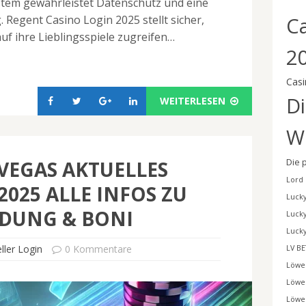
stem gewährleistet Datenschutz und eine
. Regent Casino Login 2025 stellt sicher,
Ca
auf ihre Lieblingsspiele zugreifen…
2
Casi
Di
WEITERLESEN
W
Die 
VEGAS AKTUELLES
Lord 
2025 ALLE INFOS ZU
Luck
DUNG & BONI
Lucky
Lucky
ller Login
0 Kommentare
LV BE
Löwen
Löwen
Löwe