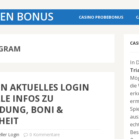
TEN BONUS
CASINO PROBEBONUS
C
CAS
AGRAM
In 
Tri
Mög
IN AKTUELLES LOGIN
die
erk
LLE INFOS ZU
erm
DUNG, BONI &
Spi
aus
HEIT
ech
Bes
ller Login
0 Kommentare