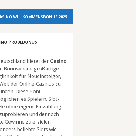
ASINO WILLKOMMENSBONUS 2025
INO PROBEBONUS
Deutschland bietet der
Casino
al Bonusu
eine großartige
lichkeit für Neueinsteiger,
 Welt der Online-Casinos zu
unden. Diese Boni
öglichen es Spielern, Slot-
ele ohne eigene Einzahlung
zuprobieren und dennoch
te Gewinne zu erzielen.
onders beliebte Slots wie