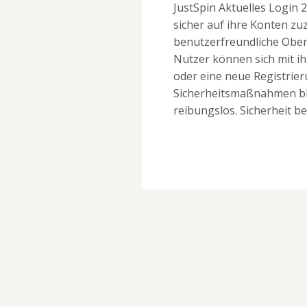
JustSpin Aktuelles Login 2
sicher auf ihre Konten zuz
benutzerfreundliche Oberf
Nutzer können sich mit 
oder eine neue Registrie
Sicherheitsmaßnahmen ble
reibungslos. Sicherheit b