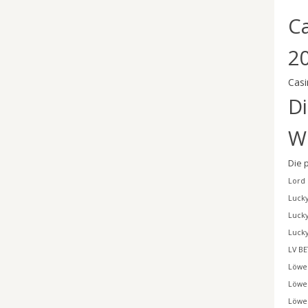
Ca
2
Casi
Di
W
Die 
Lord 
Luck
Lucky
Lucky
LV BE
Löwen
Löwen
Löwe