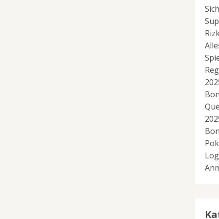
Sic
Sup
Riz
All
Spi
Reg
202
Bon
Que
202
Bon
Pok
Log
Anm
Ka