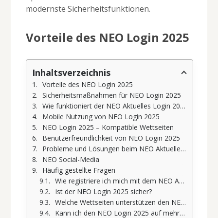
modernste Sicherheitsfunktionen.
Vorteile des NEO Login 2025
Inhaltsverzeichnis
Vorteile des NEO Login 2025
Sicherheitsmaßnahmen für NEO Login 2025
Wie funktioniert der NEO Aktuelles Login 2025?
Mobile Nutzung von NEO Login 2025
NEO Login 2025 – Kompatible Wettseiten
Benutzerfreundlichkeit von NEO Login 2025
Probleme und Lösungen beim NEO Aktuelles Login 2025
NEO Social-Media
Häufig gestellte Fragen
Wie registriere ich mich mit dem NEO Aktuelles Login 2025?
Ist der NEO Login 2025 sicher?
Welche Wettseiten unterstützen den NEO Login 2025?
Kann ich den NEO Login 2025 auf mehreren Geräten nutzen?