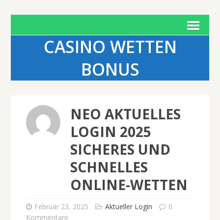
CASINO WETTEN
BONUS
NEO AKTUELLES
LOGIN 2025
SICHERES UND
SCHNELLES
ONLINE-WETTEN
Februar 23, 2025
Aktueller Login
0
Kommentare