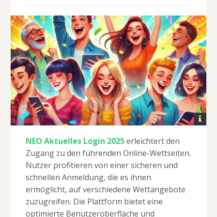
NEO Aktuelles Login 2025
erleichtert den
Zugang zu den führenden Online-Wettseiten.
Nutzer profitieren von einer sicheren und
schnellen Anmeldung, die es ihnen
ermöglicht, auf verschiedene Wettangebote
zuzugreifen. Die Plattform bietet eine
optimierte Benutzeroberfläche und