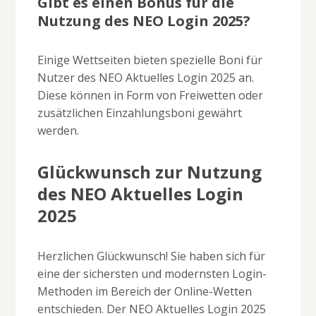
Gibt es einen Bonus für die
Nutzung des NEO Login 2025?
Einige Wettseiten bieten spezielle Boni für
Nutzer des NEO Aktuelles Login 2025 an.
Diese können in Form von Freiwetten oder
zusätzlichen Einzahlungsboni gewährt
werden.
Glückwunsch zur Nutzung
des NEO Aktuelles Login
2025
Herzlichen Glückwunsch! Sie haben sich für
eine der sichersten und modernsten Login-
Methoden im Bereich der Online-Wetten
entschieden. Der NEO Aktuelles Login 2025