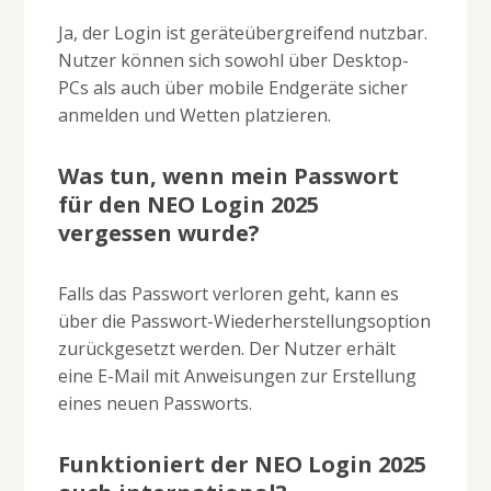
Ja, der Login ist geräteübergreifend nutzbar.
Nutzer können sich sowohl über Desktop-
PCs als auch über mobile Endgeräte sicher
anmelden und Wetten platzieren.
Was tun, wenn mein Passwort
für den NEO Login 2025
vergessen wurde?
Falls das Passwort verloren geht, kann es
über die Passwort-Wiederherstellungsoption
zurückgesetzt werden. Der Nutzer erhält
eine E-Mail mit Anweisungen zur Erstellung
eines neuen Passworts.
Funktioniert der NEO Login 2025