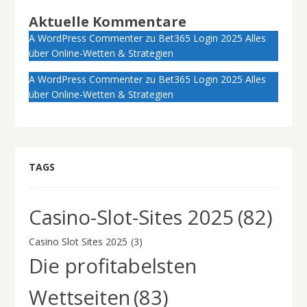
Aktuelle Kommentare
A WordPress Commenter
zu
Bet365 Login 2025 Alles
über Online-Wetten & Strategien
A WordPress Commenter
zu
Bet365 Login 2025 Alles
über Online-Wetten & Strategien
TAGS
Casino-Slot-Sites 2025
(82)
Casino Slot Sites 2025
(3)
Die profitabelsten
Wettseiten
(83)