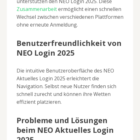
unterstützen den NEO Login 2025. Diese
Zusammenarbeit
ermöglicht einen schnellen
Wechsel zwischen verschiedenen Plattformen
ohne erneute Anmeldung.
Benutzerfreundlichkeit von
NEO Login 2025
Die intuitive Benutzeroberfläche des NEO
Aktuelles Login 2025 erleichtert die
Navigation. Selbst neue Nutzer finden sich
schnell zurecht und können ihre Wetten
effizient platzieren.
Probleme und Lösungen
beim NEO Aktuelles Login
2025