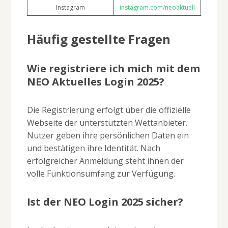
Instagram
instagram.com/neoaktuell
Häufig gestellte Fragen
Wie registriere ich mich mit dem
NEO Aktuelles Login 2025?
Die Registrierung erfolgt über die offizielle
Webseite der unterstützten Wettanbieter.
Nutzer geben ihre persönlichen Daten ein
und bestätigen ihre Identität. Nach
erfolgreicher Anmeldung steht ihnen der
volle Funktionsumfang zur Verfügung.
Ist der NEO Login 2025 sicher?