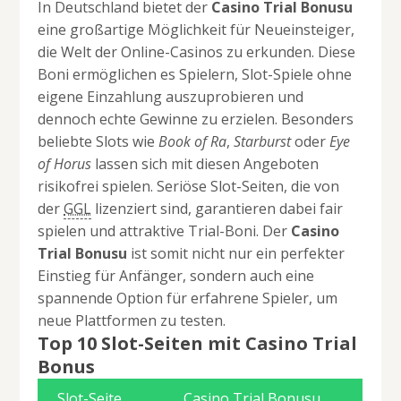
In Deutschland bietet der
Casino Trial Bonusu
eine großartige Möglichkeit für Neueinsteiger,
die Welt der Online-Casinos zu erkunden. Diese
Boni ermöglichen es Spielern, Slot-Spiele ohne
eigene Einzahlung auszuprobieren und
dennoch echte Gewinne zu erzielen. Besonders
beliebte Slots wie
Book of Ra
,
Starburst
oder
Eye
of Horus
lassen sich mit diesen Angeboten
risikofrei spielen. Seriöse Slot-Seiten, die von
der
GGL
lizenziert sind, garantieren dabei fair
spielen und attraktive Trial-Boni. Der
Casino
Trial Bonusu
ist somit nicht nur ein perfekter
Einstieg für Anfänger, sondern auch eine
spannende Option für erfahrene Spieler, um
neue Plattformen zu testen.
Top 10 Slot-Seiten mit Casino Trial
Bonus
Slot-Seite
Casino Trial Bonusu