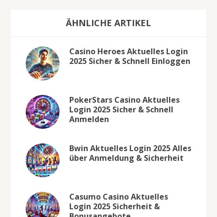
ÄHNLICHE ARTIKEL
Casino Heroes Aktuelles Login
2025 Sicher & Schnell Einloggen
PokerStars Casino Aktuelles
Login 2025 Sicher & Schnell
Anmelden
Bwin Aktuelles Login 2025 Alles
über Anmeldung & Sicherheit
Casumo Casino Aktuelles
Login 2025 Sicherheit &
Bonusangebote