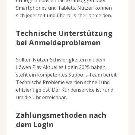
ermöglicht das einfache Einloggen über
Smartphones und Tablets. Nutzer können
sich jederzeit und überall sicher anmelden.
Technische Unterstützung
bei Anmeldeproblemen
Sollten Nutzer Schwierigkeiten mit dem
Löwen Play Aktuelles Login 2025 haben,
steht ein kompetentes Support-Team bereit.
Technische Probleme werden schnell und
effizient gelöst. Der Kundenservice ist rund
um die Uhr erreichbar.
Zahlungsmethoden nach
dem Login