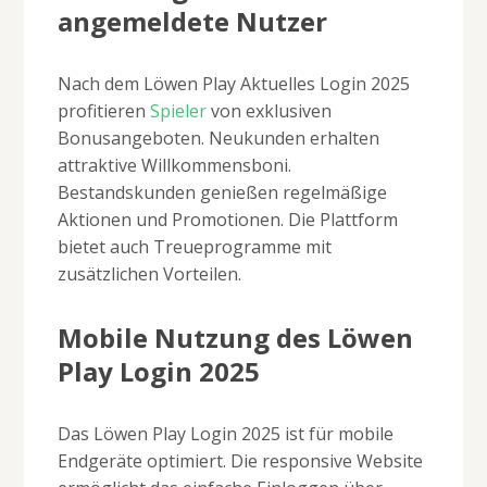
angemeldete Nutzer
Nach dem Löwen Play Aktuelles Login 2025
profitieren
Spieler
von exklusiven
Bonusangeboten. Neukunden erhalten
attraktive Willkommensboni.
Bestandskunden genießen regelmäßige
Aktionen und Promotionen. Die Plattform
bietet auch Treueprogramme mit
zusätzlichen Vorteilen.
Mobile Nutzung des Löwen
Play Login 2025
Das Löwen Play Login 2025 ist für mobile
Endgeräte optimiert. Die responsive Website