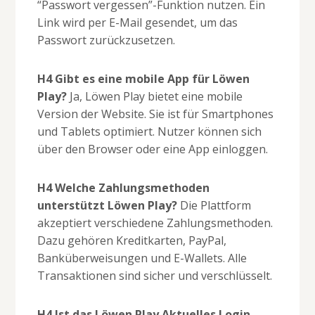
“Passwort vergessen”-Funktion nutzen. Ein
Link wird per E-Mail gesendet, um das
Passwort zurückzusetzen.
H4 Gibt es eine mobile App für Löwen
Play?
Ja, Löwen Play bietet eine mobile
Version der Website. Sie ist für Smartphones
und Tablets optimiert. Nutzer können sich
über den Browser oder eine App einloggen.
H4 Welche Zahlungsmethoden
unterstützt Löwen Play?
Die Plattform
akzeptiert verschiedene Zahlungsmethoden.
Dazu gehören Kreditkarten, PayPal,
Banküberweisungen und E-Wallets. Alle
Transaktionen sind sicher und verschlüsselt.
H4 Ist das Löwen Play Aktuelles Login