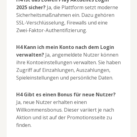
2025 sicher?
Ja, die Plattform setzt moderne
Sicherheitsmaßnahmen ein. Dazu gehören
SSL-Verschlüsselung, Firewalls und eine
Zwei-Faktor-Authentifizierung.
H4 Kann ich mein Konto nach dem Login
verwalten?
Ja, angemeldete Nutzer können
ihre Kontoeinstellungen verwalten. Sie haben
Zugriff auf Einzahlungen, Auszahlungen,
Spieleinstellungen und persönliche Daten.
H4 Gibt es einen Bonus für neue Nutzer?
Ja, neue Nutzer erhalten einen
Willkommensbonus. Dieser variiert je nach
Aktion und ist auf der Promotionsseite zu
finden.