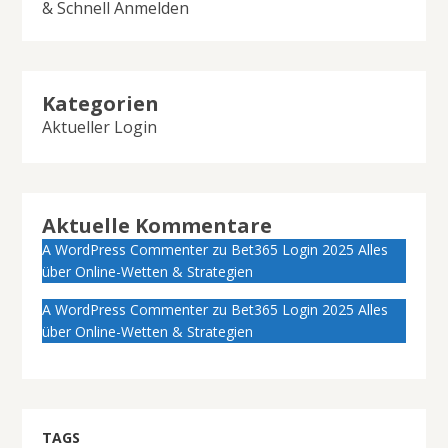
& Schnell Anmelden
Kategorien
Aktueller Login
Aktuelle Kommentare
A WordPress Commenter
zu
Bet365 Login 2025 Alles
über Online-Wetten & Strategien
A WordPress Commenter
zu
Bet365 Login 2025 Alles
über Online-Wetten & Strategien
TAGS