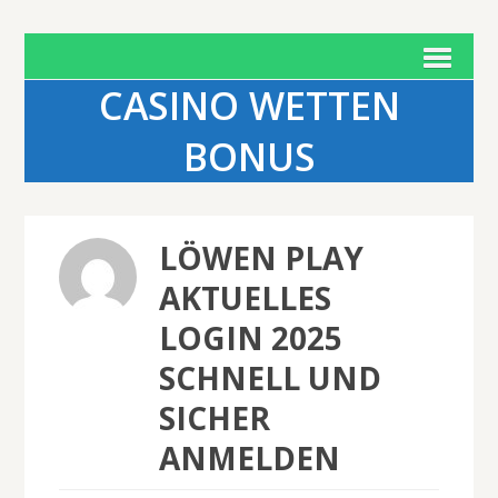
CASINO WETTEN
BONUS
LÖWEN PLAY
AKTUELLES
LOGIN 2025
SCHNELL UND
SICHER
ANMELDEN