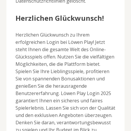
Datenschutzrichtlinien gelöscht.
Herzlichen Glückwunsch!
Herzlichen Glückwunsch zu Ihrem
erfolgreichen Login bei Löwen Play! Jetzt
steht Ihnen die gesamte Welt des Online-
Glücksspiels offen. Nutzen Sie die vielfältigen
Möglichkeiten, die die Plattform bietet.
Spielen Sie Ihre Lieblingsspiele, profitieren
Sie von spannenden Bonusaktionen und
genießen Sie die herausragende
Benutzererfahrung. Löwen Play Login 2025
garantiert Ihnen ein sicheres und faires
Spielerlebnis. Lassen Sie sich von der Qualität
und den exklusiven Angeboten überzeugen.
Denken Sie daran, verantwortungsbewusst
zu spielen und Ihr Budget im Blick zu