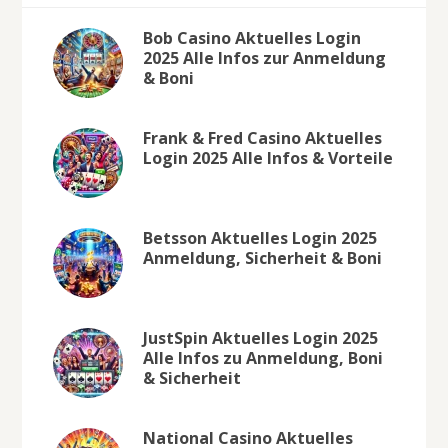
Bob Casino Aktuelles Login
2025 Alle Infos zur Anmeldung
& Boni
Frank & Fred Casino Aktuelles
Login 2025 Alle Infos & Vorteile
Betsson Aktuelles Login 2025
Anmeldung, Sicherheit & Boni
JustSpin Aktuelles Login 2025
Alle Infos zu Anmeldung, Boni
& Sicherheit
National Casino Aktuelles