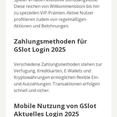
Diese reichen von Willkommensboni bis hin
zu speziellen VIP-Prämien. Aktive Nutzer
profitieren zudem von regelmäßigen
Aktionen und Belohnungen.
Zahlungsmethoden für
GSlot Login 2025
Verschiedene Zahlungsmethoden stehen zur
Verfügung. Kreditkarten, E-Wallets und
Kryptowährungen ermöglichen flexible Ein-
und Auszahlungen. Transaktionen erfolgen
schnell und sicher.
Mobile Nutzung von GSlot
Aktuelles Login 2025