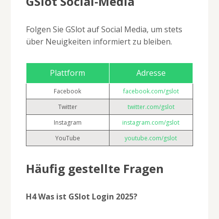
GSlot Social-Media
Folgen Sie GSlot auf Social Media, um stets
über Neuigkeiten informiert zu bleiben.
Plattform
Adresse
Facebook
facebook.com/gslot
Twitter
twitter.com/gslot
Instagram
instagram.com/gslot
YouTube
youtube.com/gslot
Häufig gestellte Fragen
H4 Was ist GSlot Login 2025?