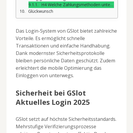
H4 Welche Zahlungsmethoden unterstützt GSlot Aktuelles Login 2025?
Glückwunsch
Das Login-System von GSlot bietet zahlreiche
Vorteile. Es ermöglicht schnelle
Transaktionen und einfache Handhabung.
Dank modernster Sicherheitsprotokolle
bleiben persönliche Daten geschützt. Zudem
erleichtert die mobile Optimierung das
Einloggen von unterwegs.
Sicherheit bei GSlot
Aktuelles Login 2025
GSlot setzt auf höchste Sicherheitsstandards.
Mehrstufige Verifizierungsprozesse