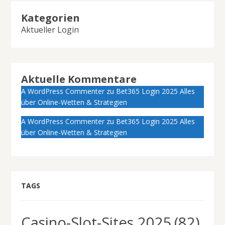
Kategorien
Aktueller Login
Aktuelle Kommentare
A WordPress Commenter
zu
Bet365 Login 2025 Alles
über Online-Wetten & Strategien
A WordPress Commenter
zu
Bet365 Login 2025 Alles
über Online-Wetten & Strategien
TAGS
Casino-Slot-Sites 2025
(82)