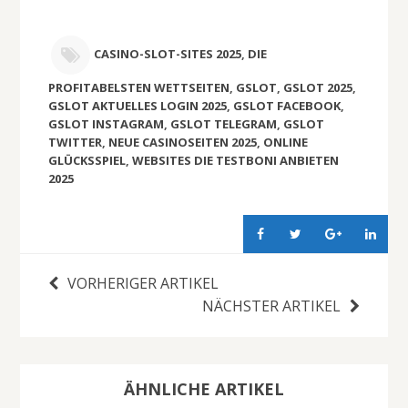
CASINO-SLOT-SITES 2025
,
DIE
PROFITABELSTEN WETTSEITEN
,
GSLOT
,
GSLOT 2025
,
GSLOT AKTUELLES LOGIN 2025
,
GSLOT FACEBOOK
,
GSLOT INSTAGRAM
,
GSLOT TELEGRAM
,
GSLOT
TWITTER
,
NEUE CASINOSEITEN 2025
,
ONLINE
GLÜCKSSPIEL
,
WEBSITES DIE TESTBONI ANBIETEN
2025
VORHERIGER ARTIKEL
NÄCHSTER ARTIKEL
ÄHNLICHE ARTIKEL