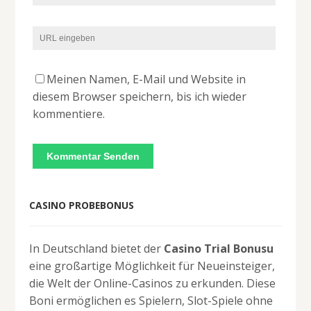
Meinen Namen, E-Mail und Website in
diesem Browser speichern, bis ich wieder
kommentiere.
CASINO PROBEBONUS
In Deutschland bietet der
Casino Trial Bonusu
eine großartige Möglichkeit für Neueinsteiger,
die Welt der Online-Casinos zu erkunden. Diese
Boni ermöglichen es Spielern, Slot-Spiele ohne