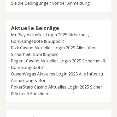
Sie die Bedingungen vor der Anmeldung.
Aktuelle Beiträge
Mr.Play Aktuelles Login 2025 Sicherheit,
Bonusangebote & Support
Rizk Casino Aktuelles Login 2025 Alles über
Sicherheit, Boni & Spiele
Regent Casino Aktuelles Login 2025 Sicherheit &
Bonusangebote
QueenVegas Aktuelles Login 2025 Alle Infos zu
Anmeldung & Boni
PokerStars Casino Aktuelles Login 2025 Sicher
& Schnell Anmelden