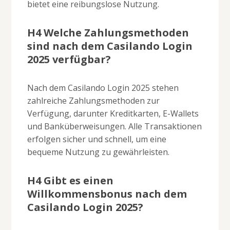
bietet eine reibungslose Nutzung.
H4 Welche Zahlungsmethoden
sind nach dem Casilando Login
2025 verfügbar?
Nach dem Casilando Login 2025 stehen
zahlreiche Zahlungsmethoden zur
Verfügung, darunter Kreditkarten, E-Wallets
und Banküberweisungen. Alle Transaktionen
erfolgen sicher und schnell, um eine
bequeme Nutzung zu gewährleisten.
H4 Gibt es einen
Willkommensbonus nach dem
Casilando Login 2025?