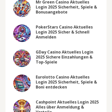
Mr Green Casino Aktuelles
Login 2025 Sicherheit, Spiele &
Bonusangebote
PokerStars Casino Aktuelles
Login 2025 Sicher & Schnell
Anmelden
GDay Casino Aktuelles Login
2025 Sichere Einzahlungen &
Top-Spiele
Eurolotto Casino Aktuelles
Login 2025 Sicherheit, Spiele &
Boni entdecken
Cashpoint Aktuelles Login 2025
Alles über Anmeldung &