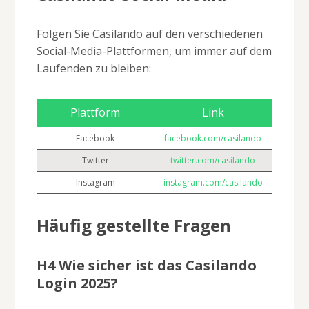
Folgen Sie Casilando auf den verschiedenen
Social-Media-Plattformen, um immer auf dem
Laufenden zu bleiben:
Plattform
Link
Facebook
facebook.com/casilando
Twitter
twitter.com/casilando
Instagram
instagram.com/casilando
Häufig gestellte Fragen
H4 Wie sicher ist das Casilando
Login 2025?