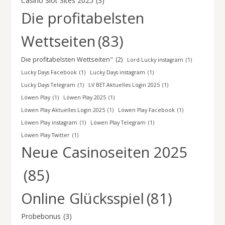
Casino Slot Sites 2025
(3)
Die profitabelsten
Wettseiten
(83)
Die profitabelsten Wettseiten"
(2)
Lord Lucky instagram
(1)
Lucky Days Facebook
(1)
Lucky Days instagram
(1)
Lucky Days Telegram
(1)
LV BET Aktuelles Login 2025
(1)
Löwen Play
(1)
Löwen Play 2025
(1)
Löwen Play Aktuelles Login 2025
(1)
Löwen Play Facebook
(1)
Löwen Play instagram
(1)
Löwen Play Telegram
(1)
Löwen Play Twitter
(1)
Neue Casinoseiten 2025
(85)
Online Glücksspiel
(81)
Probebonus
(3)