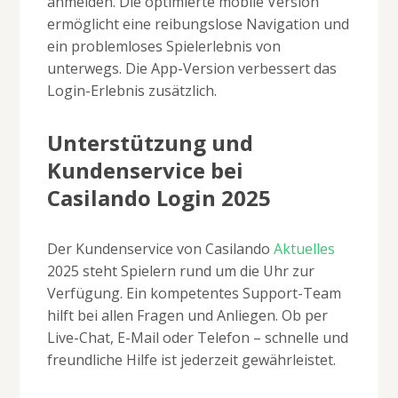
anmelden. Die optimierte mobile Version
ermöglicht eine reibungslose Navigation und
ein problemloses Spielerlebnis von
unterwegs. Die App-Version verbessert das
Login-Erlebnis zusätzlich.
Unterstützung und
Kundenservice bei
Casilando Login 2025
Der Kundenservice von Casilando
Aktuelles
2025 steht Spielern rund um die Uhr zur
Verfügung. Ein kompetentes Support-Team
hilft bei allen Fragen und Anliegen. Ob per
Live-Chat, E-Mail oder Telefon – schnelle und
freundliche Hilfe ist jederzeit gewährleistet.