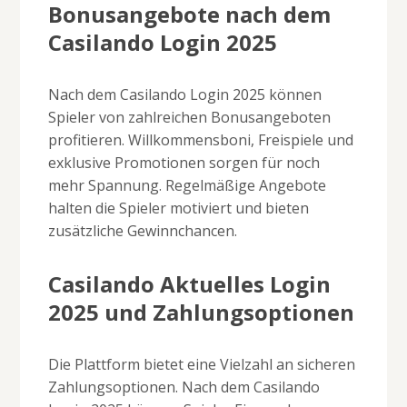
Bonusangebote nach dem
Casilando Login 2025
Nach dem Casilando Login 2025 können
Spieler von zahlreichen Bonusangeboten
profitieren. Willkommensboni, Freispiele und
exklusive Promotionen sorgen für noch
mehr Spannung. Regelmäßige Angebote
halten die Spieler motiviert und bieten
zusätzliche Gewinnchancen.
Casilando Aktuelles Login
2025 und Zahlungsoptionen
Die Plattform bietet eine Vielzahl an sicheren
Zahlungsoptionen. Nach dem Casilando