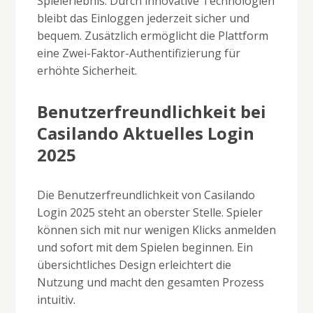
Spielerlebnis. Durch innovative Technologien
bleibt das Einloggen jederzeit sicher und
bequem. Zusätzlich ermöglicht die Plattform
eine Zwei-Faktor-Authentifizierung für
erhöhte Sicherheit.
Benutzerfreundlichkeit bei
Casilando Aktuelles Login
2025
Die Benutzerfreundlichkeit von Casilando
Login 2025 steht an oberster Stelle. Spieler
können sich mit nur wenigen Klicks anmelden
und sofort mit dem Spielen beginnen. Ein
übersichtliches Design erleichtert die
Nutzung und macht den gesamten Prozess
intuitiv.