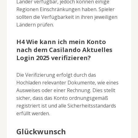
Länder verfügbar, jedoch können einige
Regionen Einschränkungen haben. Spieler
sollten die Verfügbarkeit in ihren jeweiligen
Ländern prüfen.
H4 Wie kann ich mein Konto
nach dem Casilando Aktuelles
Login 2025 verifizieren?
Die Verifizierung erfolgt durch das
Hochladen relevanter Dokumente, wie eines
Ausweises oder einer Rechnung. Dies stellt
sicher, dass das Konto ordnungsgemäß
registriert ist und alle Sicherheitsstandards
erfüllt werden.
Glückwunsch