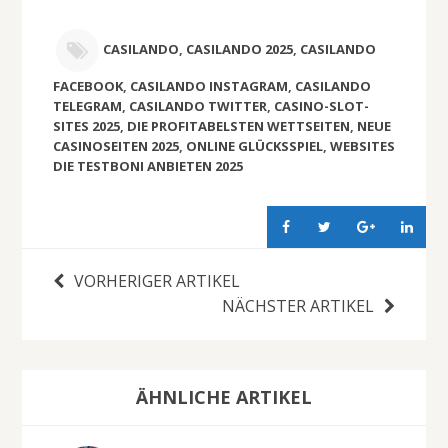
CASILANDO
,
CASILANDO 2025
,
CASILANDO
FACEBOOK
,
CASILANDO INSTAGRAM
,
CASILANDO
TELEGRAM
,
CASILANDO TWITTER
,
CASINO-SLOT-
SITES 2025
,
DIE PROFITABELSTEN WETTSEITEN
,
NEUE
CASINOSEITEN 2025
,
ONLINE GLÜCKSSPIEL
,
WEBSITES
DIE TESTBONI ANBIETEN 2025
VORHERIGER ARTIKEL
NÄCHSTER ARTIKEL
ÄHNLICHE ARTIKEL