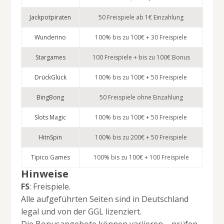
Jackpotpiraten
50 Freispiele ab 1€ Einzahlung
Wunderino
100% bis zu 100€ + 30 Freispiele
Stargames
100 Freispiele + bis zu 100€ Bonus
DrückGlück
100% bis zu 100€ + 50 Freispiele
BingBong
50 Freispiele ohne Einzahlung
Slots Magic
100% bis zu 100€ + 50 Freispiele
HitnSpin
100% bis zu 200€ + 50 Freispiele
Tipico Games
100% bis zu 100€ + 100 Freispiele
Hinweise
FS
: Freispiele.
Alle aufgeführten Seiten sind in Deutschland
legal und von der GGL lizenziert.
Die Bonusangebote können variieren – prüfen