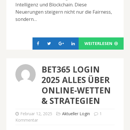
Intelligenz und Blockchain. Diese
Neuerungen steigern nicht nur die Fairness,
sondern…
WEITERLESEN
BET365 LOGIN
2025 ALLES ÜBER
ONLINE-WETTEN
& STRATEGIEN
Februar 12, 2025
Aktueller Login
1
Kommentar