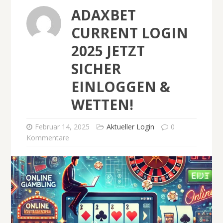
ADAXBET
CURRENT LOGIN
2025 JETZT
SICHER
EINLOGGEN &
WETTEN!
Februar 14, 2025
Aktueller Login
0
Kommentare