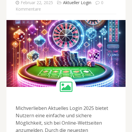
Februar 22, 2025
Aktueller Login
0
Kommentare
Michverlieben Aktuelles Login 2025 bietet
Nutzern eine einfache und sichere
Möglichkeit, sich bei Online-Wettseiten
anzumelden. Durch die neuesten