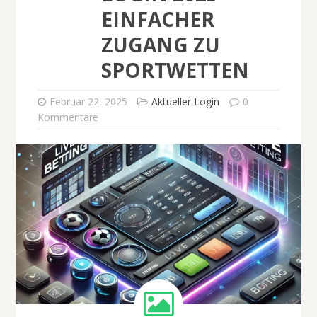
EINFACHER
ZUGANG ZU
SPORTWETTEN
Februar 22, 2025
Aktueller Login
0
Kommentare