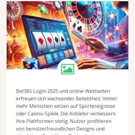
Bet365 Login 2025 und online-Wettseiten
erfreuen sich wachsender Beliebtheit. Immer
mehr Menschen setzen auf Sportereignisse
oder Casino-Spiele. Die Anbieter verbessern
ihre Plattformen stetig. Nutzer profitieren
von benutzerfreundlichen Designs und