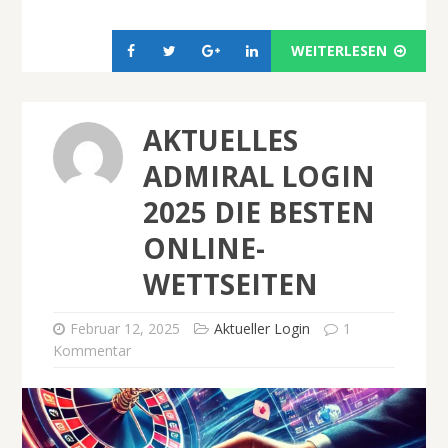
WEITERLESEN
AKTUELLES
ADMIRAL LOGIN
2025 DIE BESTEN
ONLINE-
WETTSEITEN
Februar 12, 2025
Aktueller Login
1
Kommentar