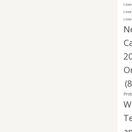
Löwen
Löwen
Löwen
N
Ca
2
On
(
Pro
W
T
a