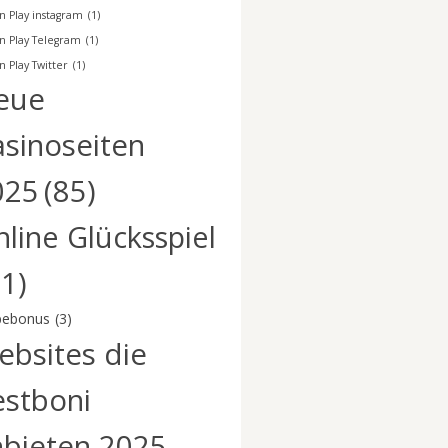
 Play instagram
(1)
 Play Telegram
(1)
 Play Twitter
(1)
eue
sinoseiten
025
(85)
line Glücksspiel
81)
bebonus
(3)
ebsites die
estboni
nbieten 2025