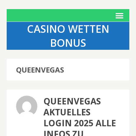
CASINO WETTEN
BONUS
QUEENVEGAS
QUEENVEGAS
AKTUELLES
LOGIN 2025 ALLE
INFOS ZU