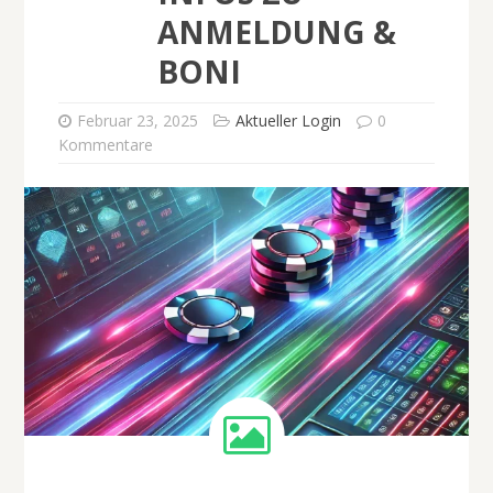
ANMELDUNG &
BONI
Februar 23, 2025
Aktueller Login
0
Kommentare