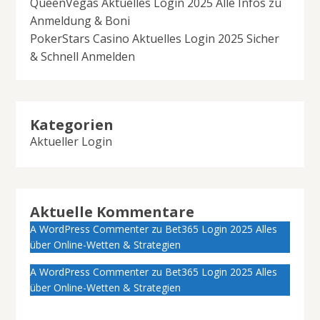
QueenVegas Aktuelles Login 2025 Alle Infos zu
Anmeldung & Boni
PokerStars Casino Aktuelles Login 2025 Sicher
& Schnell Anmelden
Kategorien
Aktueller Login
Aktuelle Kommentare
A WordPress Commenter
zu
Bet365 Login 2025 Alles
über Online-Wetten & Strategien
A WordPress Commenter
zu
Bet365 Login 2025 Alles
über Online-Wetten & Strategien