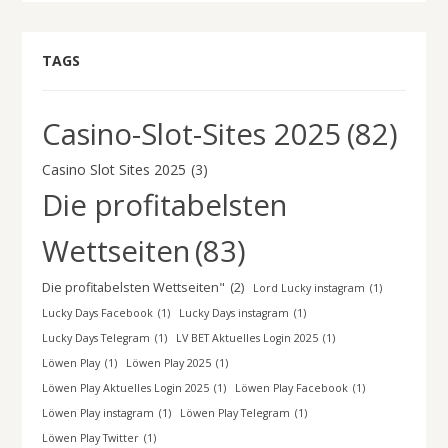
TAGS
Casino-Slot-Sites 2025
(82)
Casino Slot Sites 2025
(3)
Die profitabelsten
Wettseiten
(83)
Die profitabelsten Wettseiten"
(2)
Lord Lucky instagram
(1)
Lucky Days Facebook
(1)
Lucky Days instagram
(1)
Lucky Days Telegram
(1)
LV BET Aktuelles Login 2025
(1)
Löwen Play
(1)
Löwen Play 2025
(1)
Löwen Play Aktuelles Login 2025
(1)
Löwen Play Facebook
(1)
Löwen Play instagram
(1)
Löwen Play Telegram
(1)
Löwen Play Twitter
(1)