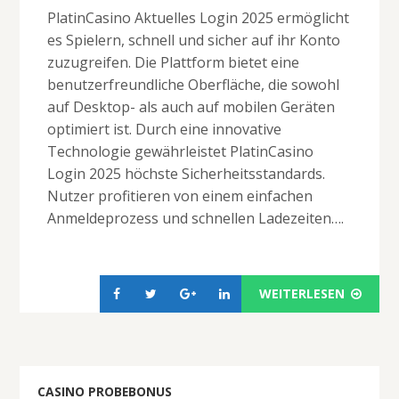
PlatinCasino Aktuelles Login 2025 ermöglicht
es Spielern, schnell und sicher auf ihr Konto
zuzugreifen. Die Plattform bietet eine
benutzerfreundliche Oberfläche, die sowohl
auf Desktop- als auch auf mobilen Geräten
optimiert ist. Durch eine innovative
Technologie gewährleistet PlatinCasino
Login 2025 höchste Sicherheitsstandards.
Nutzer profitieren von einem einfachen
Anmeldeprozess und schnellen Ladezeiten….
WEITERLESEN
CASINO PROBEBONUS