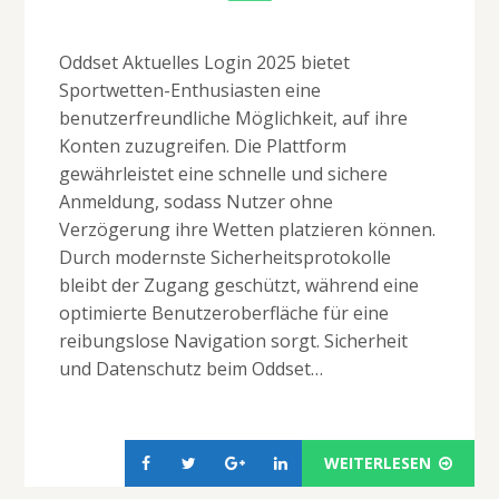
Oddset Aktuelles Login 2025 bietet
Sportwetten-Enthusiasten eine
benutzerfreundliche Möglichkeit, auf ihre
Konten zuzugreifen. Die Plattform
gewährleistet eine schnelle und sichere
Anmeldung, sodass Nutzer ohne
Verzögerung ihre Wetten platzieren können.
Durch modernste Sicherheitsprotokolle
bleibt der Zugang geschützt, während eine
optimierte Benutzeroberfläche für eine
reibungslose Navigation sorgt. Sicherheit
und Datenschutz beim Oddset…
WEITERLESEN