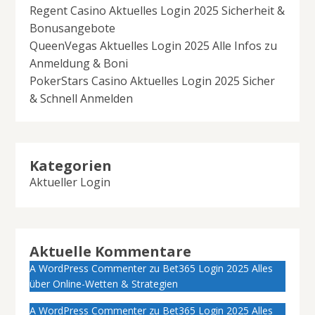
Regent Casino Aktuelles Login 2025 Sicherheit &
Bonusangebote
QueenVegas Aktuelles Login 2025 Alle Infos zu
Anmeldung & Boni
PokerStars Casino Aktuelles Login 2025 Sicher
& Schnell Anmelden
Kategorien
Aktueller Login
Aktuelle Kommentare
A WordPress Commenter
zu
Bet365 Login 2025 Alles
über Online-Wetten & Strategien
A WordPress Commenter
zu
Bet365 Login 2025 Alles