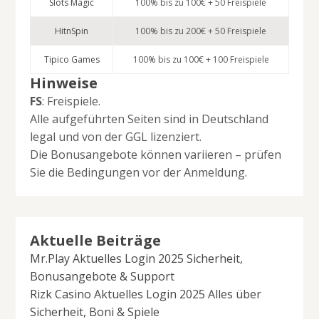
Slots Magic
100% bis zu 100€ + 50 Freispiele
HitnSpin
100% bis zu 200€ + 50 Freispiele
Tipico Games
100% bis zu 100€ + 100 Freispiele
Hinweise
FS
: Freispiele.
Alle aufgeführten Seiten sind in Deutschland
legal und von der GGL lizenziert.
Die Bonusangebote können variieren – prüfen
Sie die Bedingungen vor der Anmeldung.
Aktuelle Beiträge
Mr.Play Aktuelles Login 2025 Sicherheit,
Bonusangebote & Support
Rizk Casino Aktuelles Login 2025 Alles über
Sicherheit, Boni & Spiele