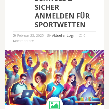
SICHER
ANMELDEN FÜR
SPORTWETTEN
Februar 23, 2025
Aktueller Login
0
Kommentare