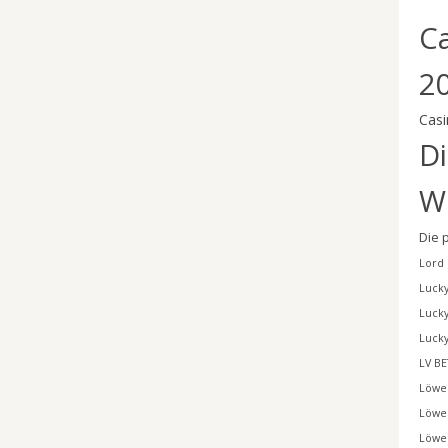
Ca
2
Casi
Di
W
Die 
Lord 
Luck
Lucky
Lucky
LV BE
Löwen
Löwen
Löwe