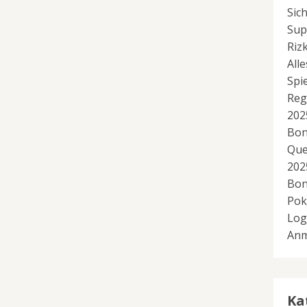
Sic
Sup
Riz
All
Spi
Reg
202
Bon
Que
202
Bon
Pok
Log
Anm
Ka