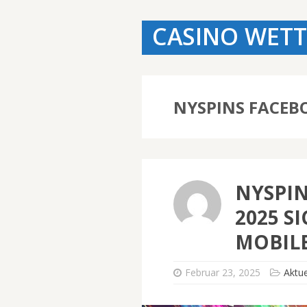
CASINO WET
NYSPINS FACEB
NYSPIN
2025 S
MOBILE
Februar 23, 2025
Aktue