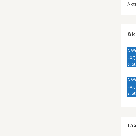
Akt
Ak
A W
Logi
& St
A W
Logi
& St
TAG