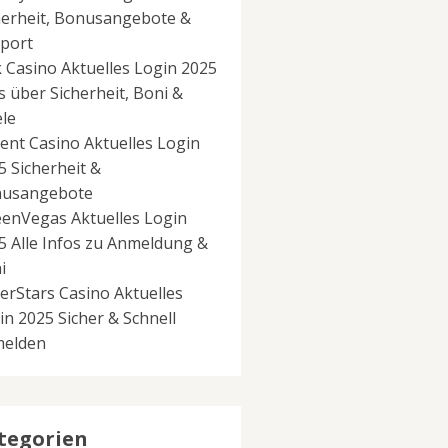
herheit, Bonusangebote &
port
k Casino Aktuelles Login 2025
es über Sicherheit, Boni &
ele
ent Casino Aktuelles Login
5 Sicherheit &
usangebote
enVegas Aktuelles Login
5 Alle Infos zu Anmeldung &
i
erStars Casino Aktuelles
in 2025 Sicher & Schnell
elden
tegorien