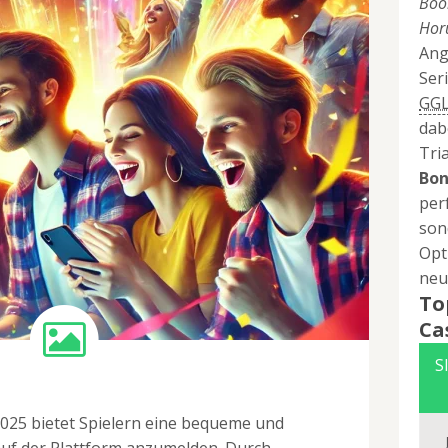
Boo
Hor
Ang
Ser
GG
dabe
Tri
Bon
per
son
Opt
neu
To
Ca
S
2025 bietet Spielern eine bequeme und
 auf der Plattform anzumelden. Durch