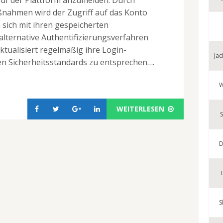
ßnahmen wird der Zugriff auf das Konto
sich mit ihren gespeicherten
lternative Authentifizierungsverfahren
ktualisiert regelmäßig ihre Login-
Jac
n Sicherheitsstandards zu entsprechen….
W
WEITERLESEN
D
S