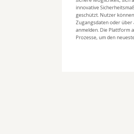
innovative Sicherheitsma
geschützt. Nutzer können 
Zugangsdaten oder über a
anmelden. Die Plattform a
Prozesse, um den neueste