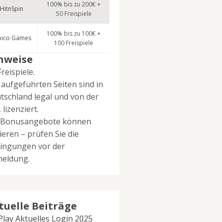
100% bis zu 200€ +
HitnSpin
50 Freispiele
100% bis zu 100€ +
pico Games
100 Freispiele
nweise
 Freispiele.
e aufgeführten Seiten sind in
tschland legal und von der
lizenziert.
 Bonusangebote können
ieren – prüfen Sie die
ingungen vor der
eldung.
tuelle Beiträge
Play Aktuelles Login 2025