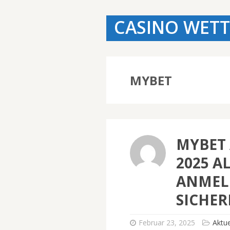
CASINO WET
MYBET
MYBET 
2025 A
ANMEL
SICHER
Februar 23, 2025
Aktue