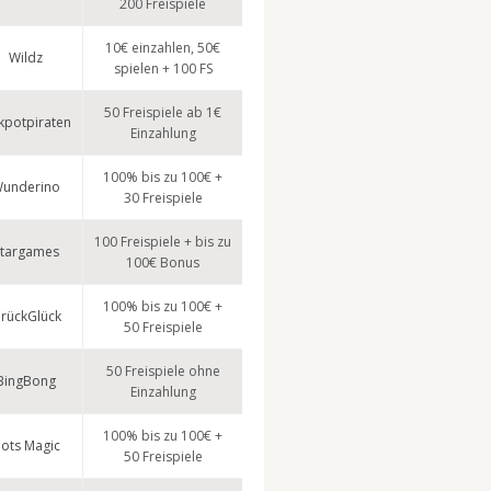
200 Freispiele
10€ einzahlen, 50€
Wildz
spielen + 100 FS
50 Freispiele ab 1€
kpotpiraten
Einzahlung
100% bis zu 100€ +
underino
30 Freispiele
100 Freispiele + bis zu
Stargames
100€ Bonus
100% bis zu 100€ +
rückGlück
50 Freispiele
50 Freispiele ohne
BingBong
Einzahlung
100% bis zu 100€ +
lots Magic
50 Freispiele