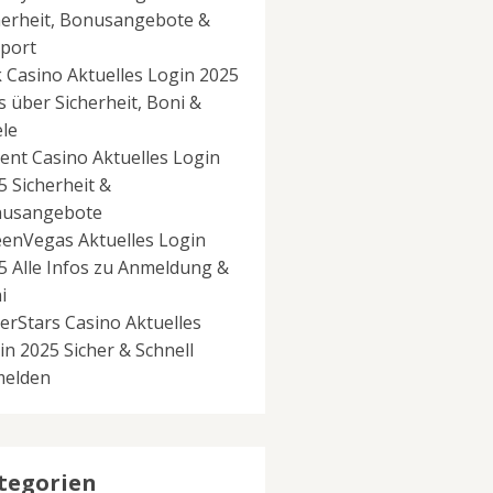
herheit, Bonusangebote &
port
k Casino Aktuelles Login 2025
es über Sicherheit, Boni &
ele
ent Casino Aktuelles Login
5 Sicherheit &
usangebote
enVegas Aktuelles Login
5 Alle Infos zu Anmeldung &
i
erStars Casino Aktuelles
in 2025 Sicher & Schnell
elden
tegorien