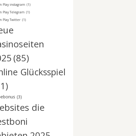
 Play instagram
(1)
 Play Telegram
(1)
 Play Twitter
(1)
eue
sinoseiten
025
(85)
line Glücksspiel
81)
bebonus
(3)
ebsites die
estboni
nbieten 2025