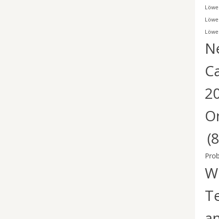
Löwen
Löwen
Löwen
N
Ca
2
On
(
Pro
W
T
a