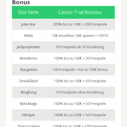
Bonus
Slot-Seite
Casino Trial Bonusu
Jokerstar
200% bis zu 100€ + 200 Freispiele
Wildz
10€ einzahlen, 50€ spielen + 100 FS
Jackpotpiraten
50 Freispiele ab 1€ Einzahlung
Wunderino
100% bis zu 100€ + 30 Freispiele
Stargames
100 Freispiele + bis zu 100€ Bonus
DrückGlück
100% bis zu 100€ + 50 Freispiele
BingBong
50 Freispiele ohne Einzahlung
Slots Magic
100% bis zu 100€ + 50 Freispiele
HitnSpin
100% bis zu 200€ + 50 Freispiele
Tipico Games
100% bis zu 100€ + 100 Freispiele