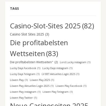
TAGS
Casino-Slot-Sites 2025
(82)
Casino Slot Sites 2025
(3)
Die profitabelsten
Wettseiten
(83)
Die profitabelsten Wettseiten"
(2)
Lord Lucky instagram
(1)
Lucky Days Facebook
(1)
Lucky Days instagram
(1)
Lucky Days Telegram
(1)
LV BET Aktuelles Login 2025
(1)
Löwen Play
(1)
Löwen Play 2025
(1)
Löwen Play Aktuelles Login 2025
(1)
Löwen Play Facebook
(1)
Löwen Play instagram
(1)
Löwen Play Telegram
(1)
Löwen Play Twitter
(1)
Neue Casinoseiten 2025