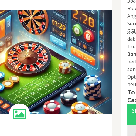
Boo
Hor
Ang
Ser
GG
dabe
Tri
Bon
per
son
Opt
neu
To
Ca
S