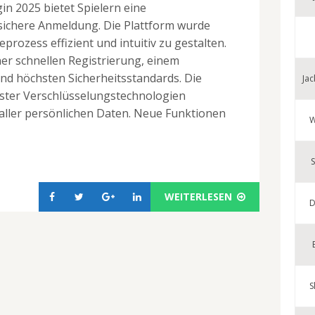
in 2025 bietet Spielern eine
sichere Anmeldung. Die Plattform wurde
rozess effizient und intuitiv zu gestalten.
ner schnellen Registrierung, einem
nd höchsten Sicherheitsstandards. Die
Jac
ter Verschlüsselungstechnologien
 aller persönlichen Daten. Neue Funktionen
W
WEITERLESEN
D
S