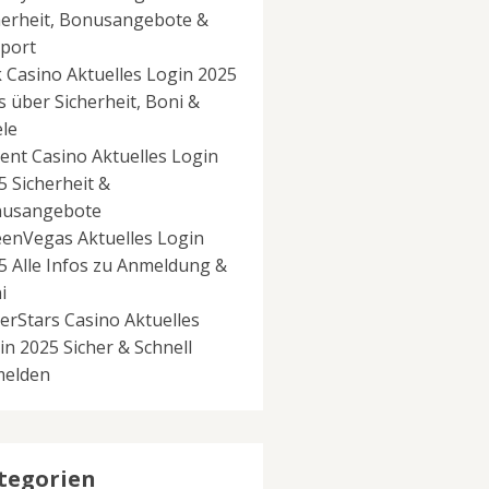
herheit, Bonusangebote &
port
k Casino Aktuelles Login 2025
es über Sicherheit, Boni &
ele
ent Casino Aktuelles Login
5 Sicherheit &
usangebote
enVegas Aktuelles Login
5 Alle Infos zu Anmeldung &
i
erStars Casino Aktuelles
in 2025 Sicher & Schnell
elden
tegorien