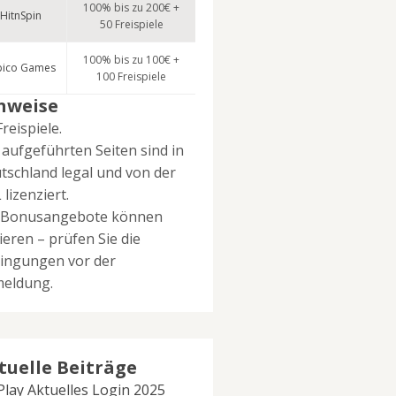
100% bis zu 200€ +
HitnSpin
50 Freispiele
100% bis zu 100€ +
pico Games
100 Freispiele
nweise
 Freispiele.
e aufgeführten Seiten sind in
tschland legal und von der
lizenziert.
 Bonusangebote können
ieren – prüfen Sie die
ingungen vor der
eldung.
tuelle Beiträge
Play Aktuelles Login 2025