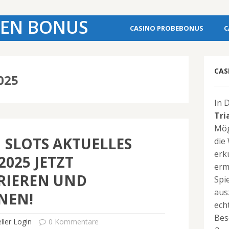
TEN BONUS
CASINO PROBEBONUS
C
CAS
025
In 
Tri
Mög
SLOTS AKTUELLES
die
erk
2025 JETZT
erm
RIEREN UND
Spi
aus
NEN!
ech
Bes
ller Login
0 Kommentare