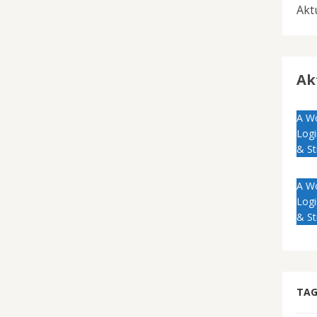
Akt
Ak
A W
Logi
& St
A W
Logi
& St
TAG