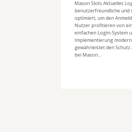
Mason Slots Aktuelles Log
benutzerfreundliche und 
optimiert, um den Anmeldep
Nutzer profitieren von ei
einfachen Login-System u
Implementierung moderns
gewährleistet den Schutz
bei Mason…