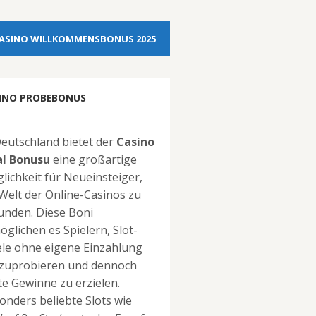
ASINO WILLKOMMENSBONUS 2025
INO PROBEBONUS
Deutschland bietet der
Casino
al Bonusu
eine großartige
lichkeit für Neueinsteiger,
 Welt der Online-Casinos zu
unden. Diese Boni
öglichen es Spielern, Slot-
ele ohne eigene Einzahlung
zuprobieren und dennoch
te Gewinne zu erzielen.
onders beliebte Slots wie