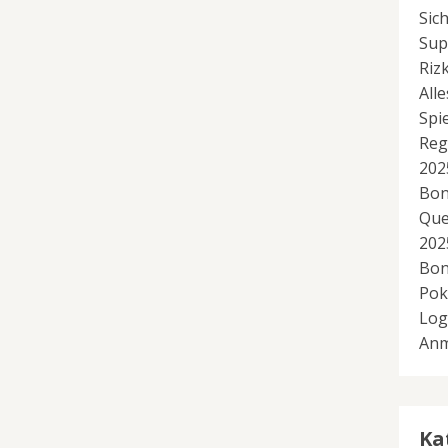
Sic
Sup
Riz
All
Spi
Reg
202
Bon
Que
202
Bon
Pok
Log
Anm
Ka