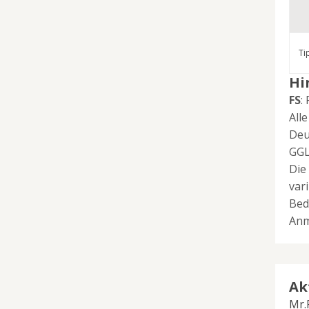
Ti
Hi
FS
:
All
Deu
GGL 
Die
vari
Bed
Anm
Ak
Mr.