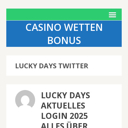
CASINO WETTEN
BONUS
LUCKY DAYS TWITTER
LUCKY DAYS
AKTUELLES
LOGIN 2025
ALLES ÜBER