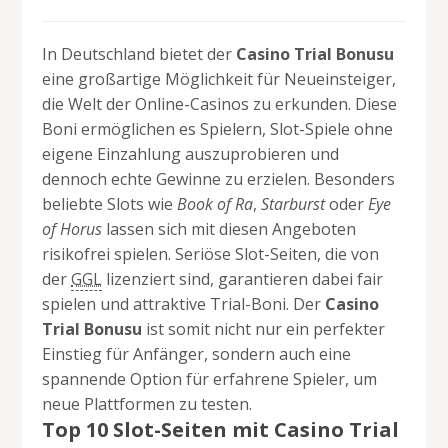
In Deutschland bietet der
Casino Trial Bonusu
eine großartige Möglichkeit für Neueinsteiger,
die Welt der Online-Casinos zu erkunden. Diese
Boni ermöglichen es Spielern, Slot-Spiele ohne
eigene Einzahlung auszuprobieren und
dennoch echte Gewinne zu erzielen. Besonders
beliebte Slots wie
Book of Ra
,
Starburst
oder
Eye
of Horus
lassen sich mit diesen Angeboten
risikofrei spielen. Seriöse Slot-Seiten, die von
der
GGL
lizenziert sind, garantieren dabei fair
spielen und attraktive Trial-Boni. Der
Casino
Trial Bonusu
ist somit nicht nur ein perfekter
Einstieg für Anfänger, sondern auch eine
spannende Option für erfahrene Spieler, um
neue Plattformen zu testen.
Top 10 Slot-Seiten mit Casino Trial