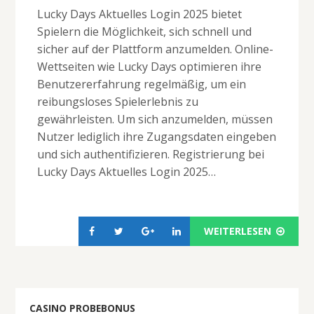
Lucky Days Aktuelles Login 2025 bietet
Spielern die Möglichkeit, sich schnell und
sicher auf der Plattform anzumelden. Online-
Wettseiten wie Lucky Days optimieren ihre
Benutzererfahrung regelmäßig, um ein
reibungsloses Spielerlebnis zu
gewährleisten. Um sich anzumelden, müssen
Nutzer lediglich ihre Zugangsdaten eingeben
und sich authentifizieren. Registrierung bei
Lucky Days Aktuelles Login 2025…
WEITERLESEN
CASINO PROBEBONUS