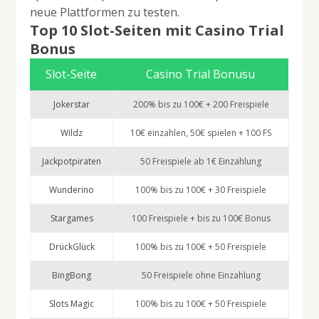
neue Plattformen zu testen.
Top 10 Slot-Seiten mit Casino Trial
Bonus
Slot-Seite
Casino Trial Bonusu
Jokerstar
200% bis zu 100€ + 200 Freispiele
Wildz
10€ einzahlen, 50€ spielen + 100 FS
Jackpotpiraten
50 Freispiele ab 1€ Einzahlung
Wunderino
100% bis zu 100€ + 30 Freispiele
Stargames
100 Freispiele + bis zu 100€ Bonus
DrückGlück
100% bis zu 100€ + 50 Freispiele
BingBong
50 Freispiele ohne Einzahlung
Slots Magic
100% bis zu 100€ + 50 Freispiele