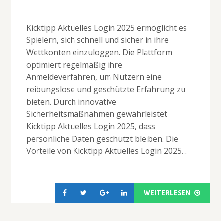
Kicktipp Aktuelles Login 2025 ermöglicht es
Spielern, sich schnell und sicher in ihre
Wettkonten einzuloggen. Die Plattform
optimiert regelmäßig ihre
Anmeldeverfahren, um Nutzern eine
reibungslose und geschützte Erfahrung zu
bieten. Durch innovative
Sicherheitsmaßnahmen gewährleistet
Kicktipp Aktuelles Login 2025, dass
persönliche Daten geschützt bleiben. Die
Vorteile von Kicktipp Aktuelles Login 2025…
WEITERLESEN