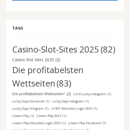
TAGS
Casino-Slot-Sites 2025
(82)
Casino Slot Sites 2025
(3)
Die profitabelsten
Wettseiten
(83)
Die profitabelsten Wettseiten"
(2)
Lord Lucky instagram
(1)
Lucky Days Facebook
(1)
Lucky Days instagram
(1)
Lucky Days Telegram
(1)
LV BET Aktuelles Login 2025
(1)
Löwen Play
(1)
Löwen Play 2025
(1)
Löwen Play Aktuelles Login 2025
(1)
Löwen Play Facebook
(1)