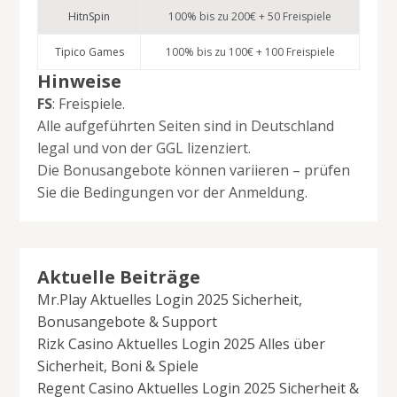
HitnSpin
100% bis zu 200€ + 50 Freispiele
Tipico Games
100% bis zu 100€ + 100 Freispiele
Hinweise
FS
: Freispiele.
Alle aufgeführten Seiten sind in Deutschland
legal und von der GGL lizenziert.
Die Bonusangebote können variieren – prüfen
Sie die Bedingungen vor der Anmeldung.
Aktuelle Beiträge
Mr.Play Aktuelles Login 2025 Sicherheit,
Bonusangebote & Support
Rizk Casino Aktuelles Login 2025 Alles über
Sicherheit, Boni & Spiele
Regent Casino Aktuelles Login 2025 Sicherheit &