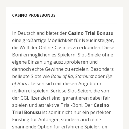
CASINO PROBEBONUS
In Deutschland bietet der
Casino Trial Bonusu
eine großartige Möglichkeit für Neueinsteiger,
die Welt der Online-Casinos zu erkunden. Diese
Boni ermöglichen es Spielern, Slot-Spiele ohne
eigene Einzahlung auszuprobieren und
dennoch echte Gewinne zu erzielen. Besonders
beliebte Slots wie
Book of Ra
,
Starburst
oder
Eye
of Horus
lassen sich mit diesen Angeboten
risikofrei spielen. Seriöse Slot-Seiten, die von
der
GGL
lizenziert sind, garantieren dabei fair
spielen und attraktive Trial-Boni. Der
Casino
Trial Bonusu
ist somit nicht nur ein perfekter
Einstieg für Anfänger, sondern auch eine
spannende Option für erfahrene Spieler, um