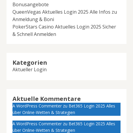
Bonusangebote
QueenVegas Aktuelles Login 2025 Alle Infos zu
Anmeldung & Boni
PokerStars Casino Aktuelles Login 2025 Sicher
& Schnell Anmelden
Kategorien
Aktueller Login
Aktuelle Kommentare
A WordPress Commenter
zu
Bet365 Login 2025 Alles
über Online-Wetten & Strategien
A WordPress Commenter
zu
Bet365 Login 2025 Alles
über Online-Wetten & Strategien