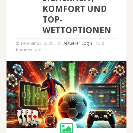
KOMFORT UND
TOP-
WETTOPTIONEN
Februar 22, 2025
Aktueller Login
0
Kommentare