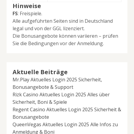
Hinweise
FS
: Freispiele.
Alle aufgeführten Seiten sind in Deutschland
legal und von der GGL lizenziert.
Die Bonusangebote können variieren – prüfen
Sie die Bedingungen vor der Anmeldung.
Aktuelle Beiträge
Mr.Play Aktuelles Login 2025 Sicherheit,
Bonusangebote & Support
Rizk Casino Aktuelles Login 2025 Alles über
Sicherheit, Boni & Spiele
Regent Casino Aktuelles Login 2025 Sicherheit &
Bonusangebote
QueenVegas Aktuelles Login 2025 Alle Infos zu
Anmeldung & Boni