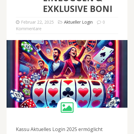
EXKLUSIVE BONI
Februar 22, 2025
Aktueller Login
0
Kommentare
Kassu Aktuelles Login 2025 ermöglicht