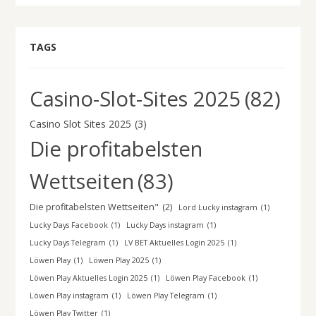
TAGS
Casino-Slot-Sites 2025
(82)
Casino Slot Sites 2025
(3)
Die profitabelsten
Wettseiten
(83)
Die profitabelsten Wettseiten"
(2)
Lord Lucky instagram
(1)
Lucky Days Facebook
(1)
Lucky Days instagram
(1)
Lucky Days Telegram
(1)
LV BET Aktuelles Login 2025
(1)
Löwen Play
(1)
Löwen Play 2025
(1)
Löwen Play Aktuelles Login 2025
(1)
Löwen Play Facebook
(1)
Löwen Play instagram
(1)
Löwen Play Telegram
(1)
Löwen Play Twitter
(1)