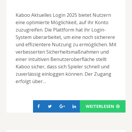
Kaboo Aktuelles Login 2025 bietet Nutzern
eine optimierte Möglichkeit, auf ihr Konto
zuzugreifen. Die Plattform hat ihr Login-
System überarbeitet, um eine noch sicherere
und effizientere Nutzung zu ermöglichen. Mit
verbesserten Sicherheitsmaßnahmen und
einer intuitiven Benutzeroberfläche stellt
Kaboo sicher, dass sich Spieler schnell und
zuverlässig einloggen können. Der Zugang
erfolgt über…
WEITERLESEN