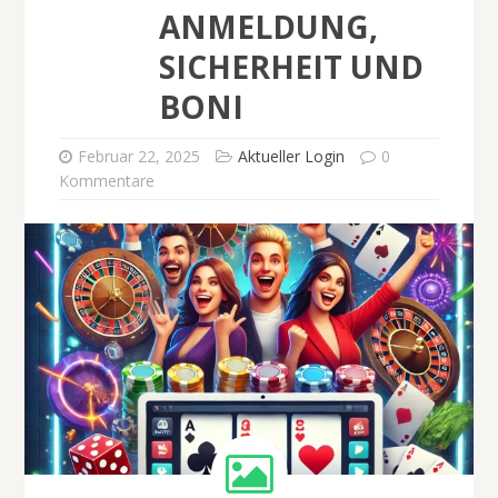
ANMELDUNG,
SICHERHEIT UND
BONI
Februar 22, 2025
Aktueller Login
0
Kommentare