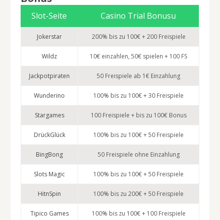
Slot-Seite
Casino Trial Bonusu
Jokerstar
200% bis zu 100€ + 200 Freispiele
Wildz
10€ einzahlen, 50€ spielen + 100 FS
Jackpotpiraten
50 Freispiele ab 1€ Einzahlung
Wunderino
100% bis zu 100€ + 30 Freispiele
Stargames
100 Freispiele + bis zu 100€ Bonus
DrückGlück
100% bis zu 100€ + 50 Freispiele
BingBong
50 Freispiele ohne Einzahlung
Slots Magic
100% bis zu 100€ + 50 Freispiele
HitnSpin
100% bis zu 200€ + 50 Freispiele
Tipico Games
100% bis zu 100€ + 100 Freispiele