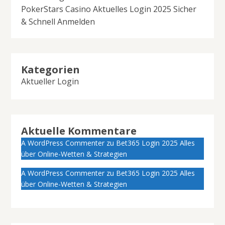
PokerStars Casino Aktuelles Login 2025 Sicher
& Schnell Anmelden
Kategorien
Aktueller Login
Aktuelle Kommentare
A WordPress Commenter
zu
Bet365 Login 2025 Alles
über Online-Wetten & Strategien
A WordPress Commenter
zu
Bet365 Login 2025 Alles
über Online-Wetten & Strategien