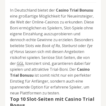
In Deutschland bietet der
Casino Trial Bonusu
eine großartige Möglichkeit für Neueinsteiger,
die Welt der Online-Casinos zu erkunden. Diese
Boni ermöglichen es Spielern, Slot-Spiele ohne
eigene Einzahlung auszuprobieren und
dennoch echte Gewinne zu erzielen. Besonders
beliebte Slots wie
Book of Ra
,
Starburst
oder
Eye
of Horus
lassen sich mit diesen Angeboten
risikofrei spielen. Seriöse Slot-Seiten, die von
der
GGL
lizenziert sind, garantieren dabei fair
spielen und attraktive Trial-Boni. Der
Casino
Trial Bonusu
ist somit nicht nur ein perfekter
Einstieg für Anfänger, sondern auch eine
spannende Option für erfahrene Spieler, um
neue Plattformen zu testen.
Top 10 Slot-Seiten mit Casino Trial
Bonus