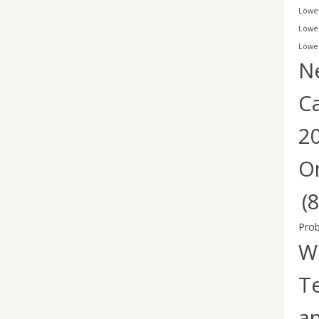
Löwen
Löwen
Löwen
N
Ca
2
On
(
Pro
W
T
a