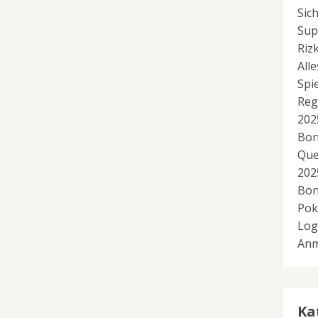
Sic
Sup
Riz
All
Spi
Reg
202
Bon
Que
202
Bon
Pok
Log
Anm
Ka