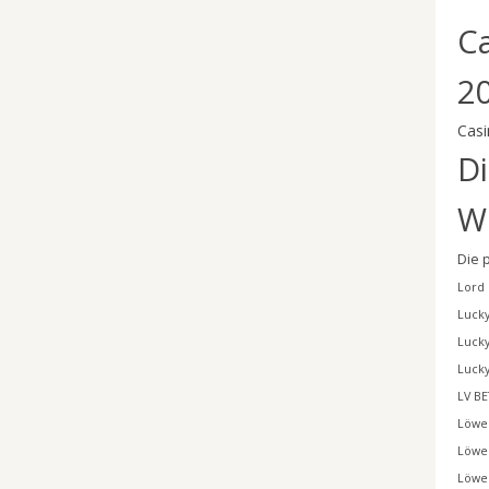
Ca
2
Casi
Di
W
Die 
Lord 
Luck
Lucky
Lucky
LV BE
Löwen
Löwen
Löwe