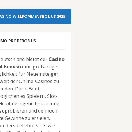
ASINO WILLKOMMENSBONUS 2025
INO PROBEBONUS
Deutschland bietet der
Casino
al Bonusu
eine großartige
lichkeit für Neueinsteiger,
 Welt der Online-Casinos zu
unden. Diese Boni
öglichen es Spielern, Slot-
ele ohne eigene Einzahlung
zuprobieren und dennoch
te Gewinne zu erzielen.
onders beliebte Slots wie