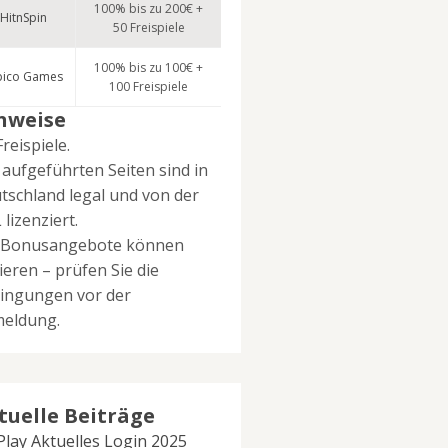
100% bis zu 200€ +
HitnSpin
50 Freispiele
100% bis zu 100€ +
pico Games
100 Freispiele
nweise
 Freispiele.
e aufgeführten Seiten sind in
tschland legal und von der
lizenziert.
 Bonusangebote können
ieren – prüfen Sie die
ingungen vor der
eldung.
tuelle Beiträge
Play Aktuelles Login 2025