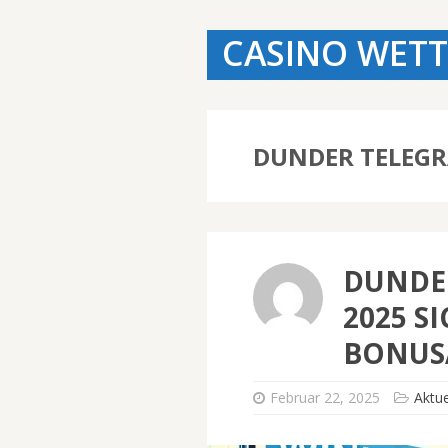
CASINO WET
DUNDER TELEG
DUNDER
2025 S
BONUS
Februar 22, 2025
Aktue