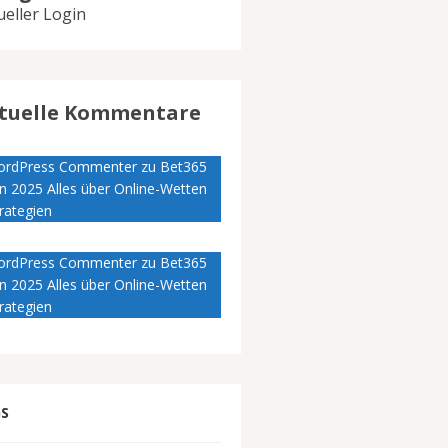
ueller Login
tuelle Kommentare
ordPress Commenter
zu
Bet365
n 2025 Alles über Online-Wetten
rategien
ordPress Commenter
zu
Bet365
n 2025 Alles über Online-Wetten
rategien
S