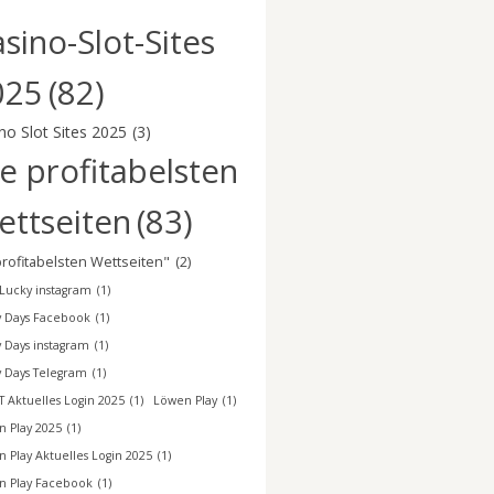
sino-Slot-Sites
025
(82)
no Slot Sites 2025
(3)
e profitabelsten
ettseiten
(83)
profitabelsten Wettseiten"
(2)
Lucky instagram
(1)
y Days Facebook
(1)
 Days instagram
(1)
 Days Telegram
(1)
T Aktuelles Login 2025
(1)
Löwen Play
(1)
 Play 2025
(1)
 Play Aktuelles Login 2025
(1)
n Play Facebook
(1)