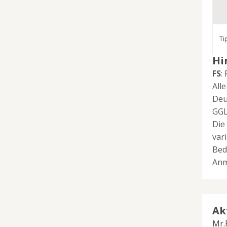
Ti
Hi
FS
:
All
Deu
GGL 
Die
vari
Bed
Anm
Ak
Mr.