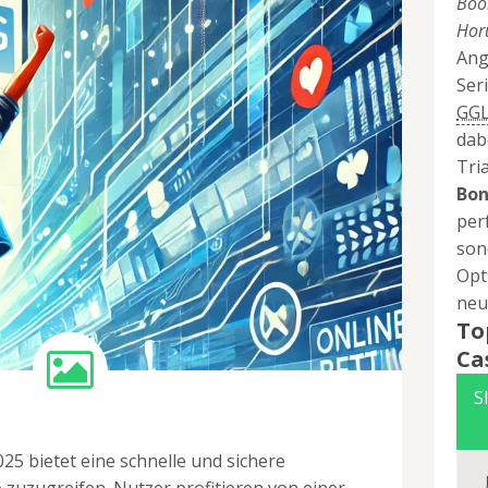
Boo
Hor
Ang
Ser
GG
dabe
Tri
Bon
per
son
Opt
neu
To
Ca
S
25 bietet eine schnelle und sichere
o zuzugreifen. Nutzer profitieren von einer