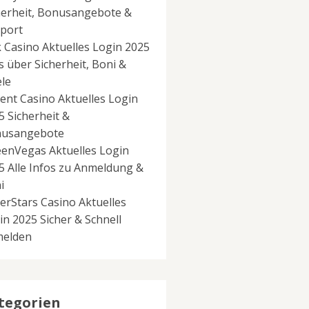
herheit, Bonusangebote &
port
k Casino Aktuelles Login 2025
es über Sicherheit, Boni &
ele
ent Casino Aktuelles Login
5 Sicherheit &
usangebote
enVegas Aktuelles Login
5 Alle Infos zu Anmeldung &
i
erStars Casino Aktuelles
in 2025 Sicher & Schnell
elden
tegorien