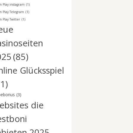
 Play instagram
(1)
 Play Telegram
(1)
 Play Twitter
(1)
eue
sinoseiten
025
(85)
line Glücksspiel
81)
bebonus
(3)
ebsites die
estboni
nbieten 2025