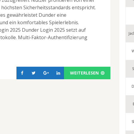
e höchsten Sicherheitsstandards entspricht.
es gewährleistet Dunder eine
nd ein komfortables Spielerlebnis.
ogin 2025 Dunder Login 2025 setzt auf
Jac
okolle. Multi-Faktor-Authentifizierung
W
WEITERLESEN
D
S