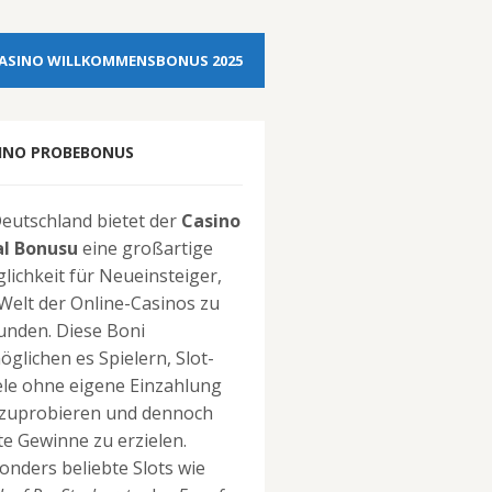
ASINO WILLKOMMENSBONUS 2025
INO PROBEBONUS
Deutschland bietet der
Casino
al Bonusu
eine großartige
lichkeit für Neueinsteiger,
 Welt der Online-Casinos zu
unden. Diese Boni
öglichen es Spielern, Slot-
ele ohne eigene Einzahlung
zuprobieren und dennoch
te Gewinne zu erzielen.
onders beliebte Slots wie