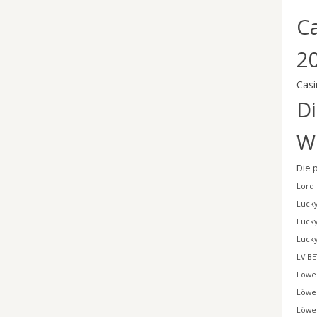
Ca
2
Casi
Di
W
Die 
Lord 
Luck
Lucky
Lucky
LV BE
Löwen
Löwen
Löwe