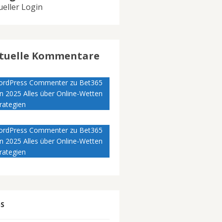
ueller Login
tuelle Kommentare
ordPress Commenter
zu
Bet365
n 2025 Alles über Online-Wetten
rategien
ordPress Commenter
zu
Bet365
n 2025 Alles über Online-Wetten
rategien
S