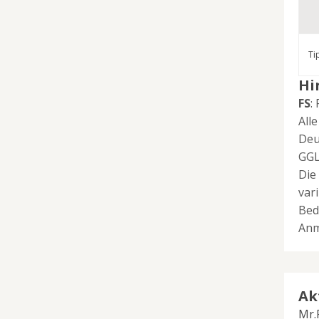
Ti
Hi
FS
:
All
Deu
GGL 
Die
vari
Bed
Anm
Ak
Mr.