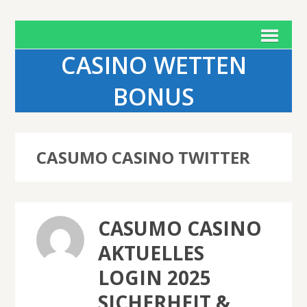
CASINO WETTEN
BONUS
CASUMO CASINO TWITTER
CASUMO CASINO
AKTUELLES
LOGIN 2025
SICHERHEIT &