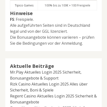
Tipico Games
100% bis zu 100€ + 100 Freispiele
Hinweise
FS
: Freispiele.
Alle aufgeführten Seiten sind in Deutschland
legal und von der GGL lizenziert.
Die Bonusangebote können variieren – prüfen
Sie die Bedingungen vor der Anmeldung.
Aktuelle Beiträge
Mr.Play Aktuelles Login 2025 Sicherheit,
Bonusangebote & Support
Rizk Casino Aktuelles Login 2025 Alles über
Sicherheit, Boni & Spiele
Regent Casino Aktuelles Login 2025 Sicherheit &
Bonusangebote