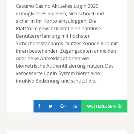
Casumo Casino Aktuelles Login 2025
ermöglicht es Spielern, sich schnell und
sicher in ihr Konto einzuloggen. Die
Plattform gewährleistet eine nahtlose
Benutzererfahrung mit höchsten
Sicherheitsstandards. Nutzer können sich mit
ihren bestehenden Zugangsdaten anmelden
oder neue Anmeldeoptionen wie
biometrische Authentifizierung nutzen. Das
verbesserte Login-System bietet eine
intuitive Bedienung und schützt die…
WEITERLESEN