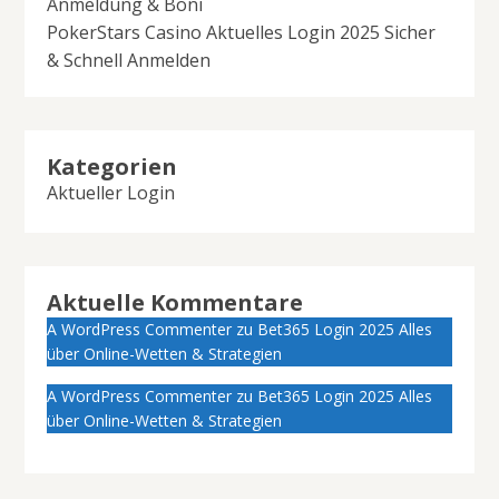
Anmeldung & Boni
PokerStars Casino Aktuelles Login 2025 Sicher
& Schnell Anmelden
Kategorien
Aktueller Login
Aktuelle Kommentare
A WordPress Commenter
zu
Bet365 Login 2025 Alles
über Online-Wetten & Strategien
A WordPress Commenter
zu
Bet365 Login 2025 Alles
über Online-Wetten & Strategien