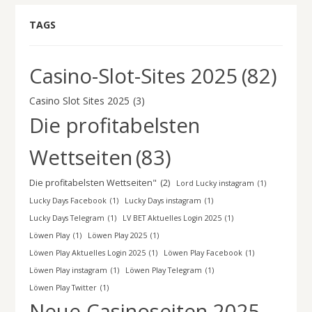
TAGS
Casino-Slot-Sites 2025
(82)
Casino Slot Sites 2025
(3)
Die profitabelsten
Wettseiten
(83)
Die profitabelsten Wettseiten"
(2)
Lord Lucky instagram
(1)
Lucky Days Facebook
(1)
Lucky Days instagram
(1)
Lucky Days Telegram
(1)
LV BET Aktuelles Login 2025
(1)
Löwen Play
(1)
Löwen Play 2025
(1)
Löwen Play Aktuelles Login 2025
(1)
Löwen Play Facebook
(1)
Löwen Play instagram
(1)
Löwen Play Telegram
(1)
Löwen Play Twitter
(1)
Neue Casinoseiten 2025