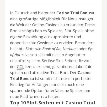
In Deutschland bietet der
Casino Trial Bonusu
eine großartige Möglichkeit für Neueinsteiger,
die Welt der Online-Casinos zu erkunden. Diese
Boni ermöglichen es Spielern, Slot-Spiele ohne
eigene Einzahlung auszuprobieren und
dennoch echte Gewinne zu erzielen. Besonders
beliebte Slots wie
Book of Ra
,
Starburst
oder
Eye
of Horus
lassen sich mit diesen Angeboten
risikofrei spielen. Seriöse Slot-Seiten, die von
der
GGL
lizenziert sind, garantieren dabei fair
spielen und attraktive Trial-Boni. Der
Casino
Trial Bonusu
ist somit nicht nur ein perfekter
Einstieg für Anfänger, sondern auch eine
spannende Option für erfahrene Spieler, um
neue Plattformen zu testen.
Top 10 Slot-Seiten mit Casino Trial