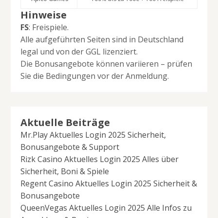
Hinweise
FS
: Freispiele.
Alle aufgeführten Seiten sind in Deutschland
legal und von der GGL lizenziert.
Die Bonusangebote können variieren – prüfen
Sie die Bedingungen vor der Anmeldung.
Aktuelle Beiträge
Mr.Play Aktuelles Login 2025 Sicherheit,
Bonusangebote & Support
Rizk Casino Aktuelles Login 2025 Alles über
Sicherheit, Boni & Spiele
Regent Casino Aktuelles Login 2025 Sicherheit &
Bonusangebote
QueenVegas Aktuelles Login 2025 Alle Infos zu