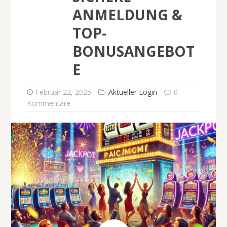
ANMELDUNG &
TOP-
BONUSANGEBOT
E
Februar 22, 2025
Aktueller Login
0
Kommentare