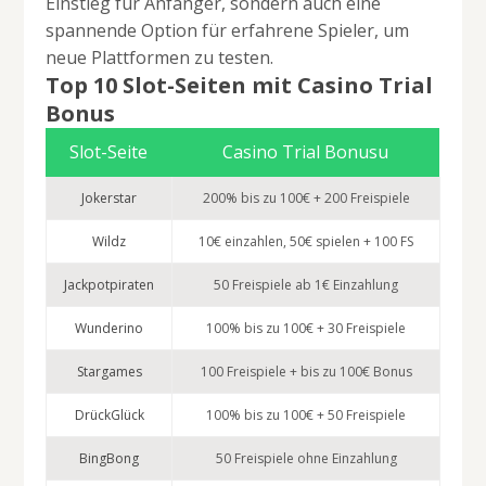
Einstieg für Anfänger, sondern auch eine
spannende Option für erfahrene Spieler, um
neue Plattformen zu testen.
Top 10 Slot-Seiten mit Casino Trial
Bonus
Slot-Seite
Casino Trial Bonusu
Jokerstar
200% bis zu 100€ + 200 Freispiele
Wildz
10€ einzahlen, 50€ spielen + 100 FS
Jackpotpiraten
50 Freispiele ab 1€ Einzahlung
Wunderino
100% bis zu 100€ + 30 Freispiele
Stargames
100 Freispiele + bis zu 100€ Bonus
DrückGlück
100% bis zu 100€ + 50 Freispiele
BingBong
50 Freispiele ohne Einzahlung