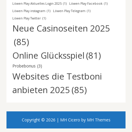
Löwen Play Aktuelles Login 2025
(1)
Löwen Play Facebook
(1)
Löwen Play instagram
(1)
Löwen Play Telegram
(1)
Löwen Play Twitter
(1)
Neue Casinoseiten 2025
(85)
Online Glücksspiel
(81)
Probebonus
(3)
Websites die Testboni
anbieten 2025
(85)
Copyright © 2026 | MH Cicero by
MH Themes