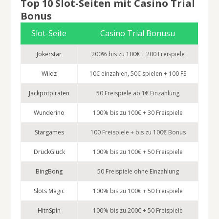
Top 10 Slot-Seiten mit Casino Trial
Bonus
Slot-Seite
Casino Trial Bonusu
Jokerstar
200% bis zu 100€ + 200 Freispiele
Wildz
10€ einzahlen, 50€ spielen + 100 FS
Jackpotpiraten
50 Freispiele ab 1€ Einzahlung
Wunderino
100% bis zu 100€ + 30 Freispiele
Stargames
100 Freispiele + bis zu 100€ Bonus
DrückGlück
100% bis zu 100€ + 50 Freispiele
BingBong
50 Freispiele ohne Einzahlung
Slots Magic
100% bis zu 100€ + 50 Freispiele
HitnSpin
100% bis zu 200€ + 50 Freispiele