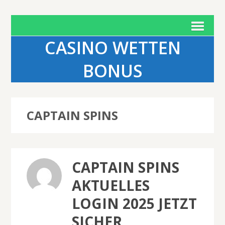
CASINO WETTEN
BONUS
CAPTAIN SPINS
CAPTAIN SPINS
AKTUELLES
LOGIN 2025 JETZT
SICHER