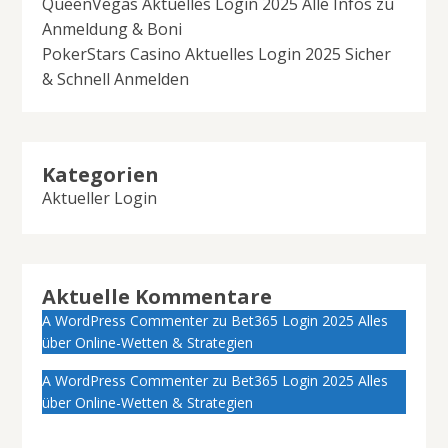
QueenVegas Aktuelles Login 2025 Alle Infos zu
Anmeldung & Boni
PokerStars Casino Aktuelles Login 2025 Sicher
& Schnell Anmelden
Kategorien
Aktueller Login
Aktuelle Kommentare
A WordPress Commenter
zu
Bet365 Login 2025 Alles
über Online-Wetten & Strategien
A WordPress Commenter
zu
Bet365 Login 2025 Alles
über Online-Wetten & Strategien