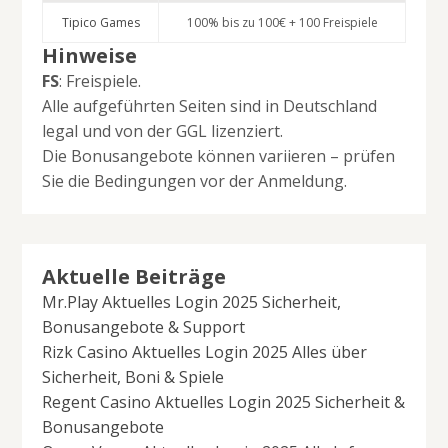
Tipico Games
100% bis zu 100€ + 100 Freispiele
Hinweise
FS
: Freispiele.
Alle aufgeführten Seiten sind in Deutschland
legal und von der GGL lizenziert.
Die Bonusangebote können variieren – prüfen
Sie die Bedingungen vor der Anmeldung.
Aktuelle Beiträge
Mr.Play Aktuelles Login 2025 Sicherheit,
Bonusangebote & Support
Rizk Casino Aktuelles Login 2025 Alles über
Sicherheit, Boni & Spiele
Regent Casino Aktuelles Login 2025 Sicherheit &
Bonusangebote