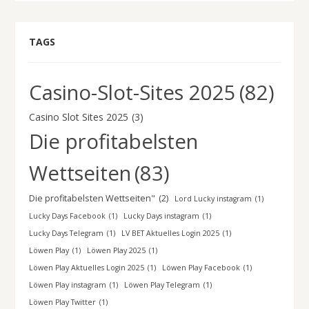
TAGS
Casino-Slot-Sites 2025
(82)
Casino Slot Sites 2025
(3)
Die profitabelsten
Wettseiten
(83)
Die profitabelsten Wettseiten"
(2)
Lord Lucky instagram
(1)
Lucky Days Facebook
(1)
Lucky Days instagram
(1)
Lucky Days Telegram
(1)
LV BET Aktuelles Login 2025
(1)
Löwen Play
(1)
Löwen Play 2025
(1)
Löwen Play Aktuelles Login 2025
(1)
Löwen Play Facebook
(1)
Löwen Play instagram
(1)
Löwen Play Telegram
(1)
Löwen Play Twitter
(1)