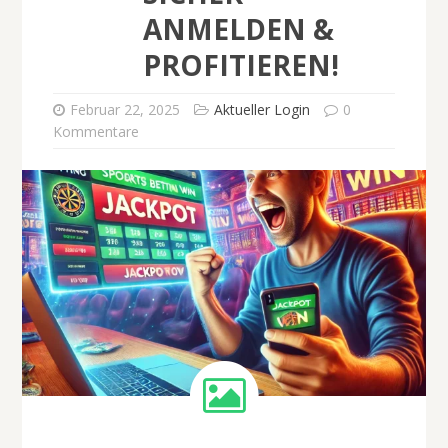
ANMELDEN &
PROFITIEREN!
Februar 22, 2025
Aktueller Login
0
Kommentare