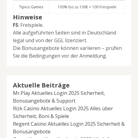
Tipico Games
100% bis zu 100€ + 100 Freispiele
Hinweise
FS
: Freispiele.
Alle aufgeführten Seiten sind in Deutschland
legal und von der GGL lizenziert.
Die Bonusangebote können variieren – prüfen
Sie die Bedingungen vor der Anmeldung.
Aktuelle Beiträge
Mr.Play Aktuelles Login 2025 Sicherheit,
Bonusangebote & Support
Rizk Casino Aktuelles Login 2025 Alles über
Sicherheit, Boni & Spiele
Regent Casino Aktuelles Login 2025 Sicherheit &
Bonusangebote