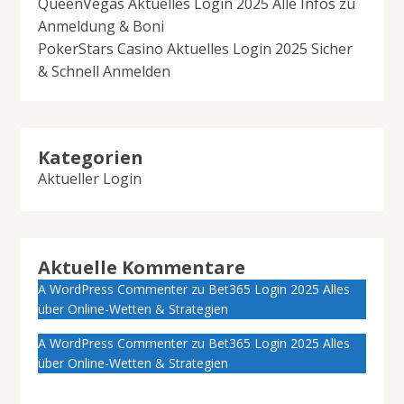
QueenVegas Aktuelles Login 2025 Alle Infos zu
Anmeldung & Boni
PokerStars Casino Aktuelles Login 2025 Sicher
& Schnell Anmelden
Kategorien
Aktueller Login
Aktuelle Kommentare
A WordPress Commenter
zu
Bet365 Login 2025 Alles
über Online-Wetten & Strategien
A WordPress Commenter
zu
Bet365 Login 2025 Alles
über Online-Wetten & Strategien