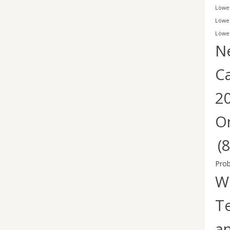
Löwen
Löwen
Löwen
N
Ca
2
On
(
Pro
W
T
a