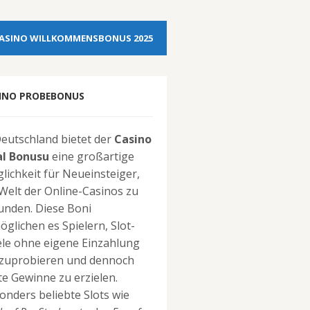
ASINO WILLKOMMENSBONUS 2025
INO PROBEBONUS
Deutschland bietet der
Casino
al Bonusu
eine großartige
lichkeit für Neueinsteiger,
 Welt der Online-Casinos zu
unden. Diese Boni
öglichen es Spielern, Slot-
ele ohne eigene Einzahlung
zuprobieren und dennoch
te Gewinne zu erzielen.
onders beliebte Slots wie