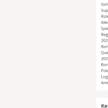
Sic
Sup
Riz
All
Spi
Reg
202
Bon
Que
202
Bon
Pok
Log
Anm
Ka