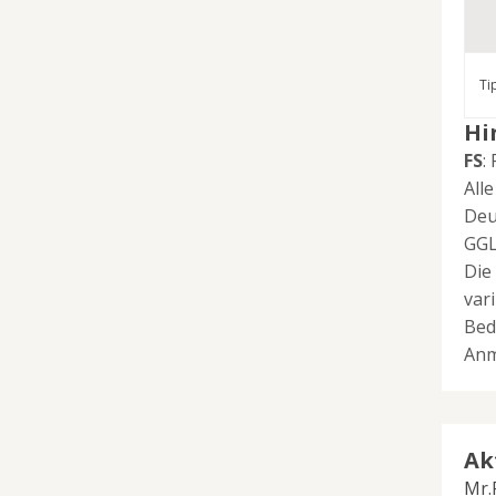
Ti
Hi
FS
:
All
Deu
GGL 
Die
vari
Bed
Anm
Ak
Mr.