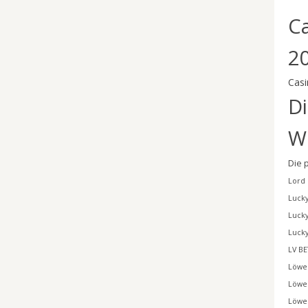
Ca
2
Casi
Di
W
Die 
Lord 
Luck
Lucky
Lucky
LV BE
Löwen
Löwen
Löwe