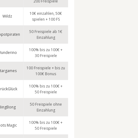
200 Freispiele
10€ einzahlen, 50€
Wildz
spielen + 100 FS
50 Freispiele ab 1€
kpotpiraten
Einzahlung
100% bis zu 100€ +
underino
30 Freispiele
100 Freispiele + bis zu
Stargames
100€ Bonus
100% bis zu 100€ +
rückGlück
50 Freispiele
50 Freispiele ohne
BingBong
Einzahlung
100% bis zu 100€ +
lots Magic
50 Freispiele