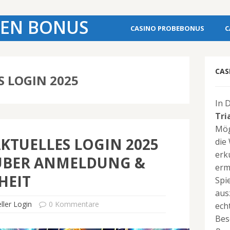
TEN BONUS
CASINO PROBEBONUS
C
CAS
 LOGIN 2025
In 
Tri
Mög
KTUELLES LOGIN 2025
die
erk
 ÜBER ANMELDUNG &
erm
HEIT
Spi
aus
ller Login
0 Kommentare
ech
Bes