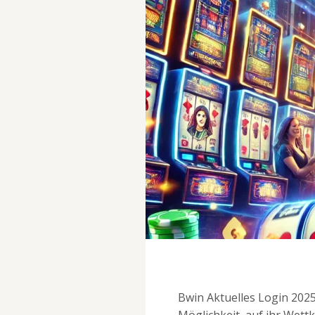
Bwin Aktuelles Login 2025
Möglichkeit, auf ihr Wett