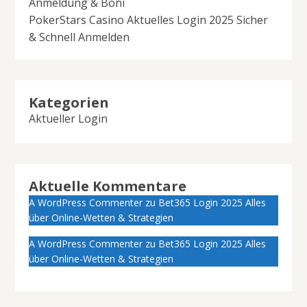
Anmeldung & Boni
PokerStars Casino Aktuelles Login 2025 Sicher
& Schnell Anmelden
Kategorien
Aktueller Login
Aktuelle Kommentare
A WordPress Commenter
zu
Bet365 Login 2025 Alles
über Online-Wetten & Strategien
A WordPress Commenter
zu
Bet365 Login 2025 Alles
über Online-Wetten & Strategien