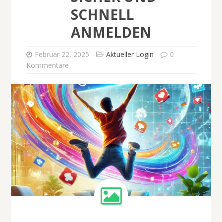
SCHNELL
ANMELDEN
Februar 22, 2025
Aktueller Login
0
Kommentare