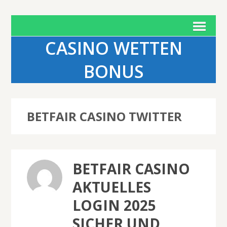
CASINO WETTEN
BONUS
BETFAIR CASINO TWITTER
BETFAIR CASINO
AKTUELLES
LOGIN 2025
SICHER UND