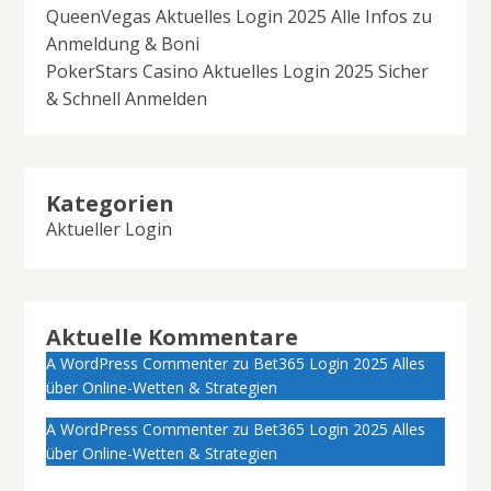
QueenVegas Aktuelles Login 2025 Alle Infos zu
Anmeldung & Boni
PokerStars Casino Aktuelles Login 2025 Sicher
& Schnell Anmelden
Kategorien
Aktueller Login
Aktuelle Kommentare
A WordPress Commenter
zu
Bet365 Login 2025 Alles
über Online-Wetten & Strategien
A WordPress Commenter
zu
Bet365 Login 2025 Alles
über Online-Wetten & Strategien