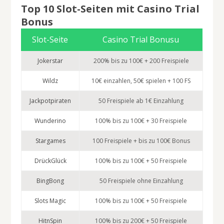
Top 10 Slot-Seiten mit Casino Trial
Bonus
Slot-Seite
Casino Trial Bonusu
Jokerstar
200% bis zu 100€ + 200 Freispiele
Wildz
10€ einzahlen, 50€ spielen + 100 FS
Jackpotpiraten
50 Freispiele ab 1€ Einzahlung
Wunderino
100% bis zu 100€ + 30 Freispiele
Stargames
100 Freispiele + bis zu 100€ Bonus
DrückGlück
100% bis zu 100€ + 50 Freispiele
BingBong
50 Freispiele ohne Einzahlung
Slots Magic
100% bis zu 100€ + 50 Freispiele
HitnSpin
100% bis zu 200€ + 50 Freispiele