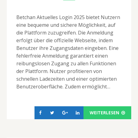
Betchan Aktuelles Login 2025 bietet Nutzern
eine bequeme und sichere Möglichkeit, auf
die Plattform zuzugreifen. Die Anmeldung
erfolgt über die offizielle Webseite, indem
Benutzer ihre Zugangsdaten eingeben. Eine
fehlerfreie Anmeldung garantiert einen
reibungslosen Zugang zu allen Funktionen
der Plattform. Nutzer profitieren von
schnellen Ladezeiten und einer optimierten
Benutzeroberfläche. Zudem ermöglicht…
WEITERLESEN