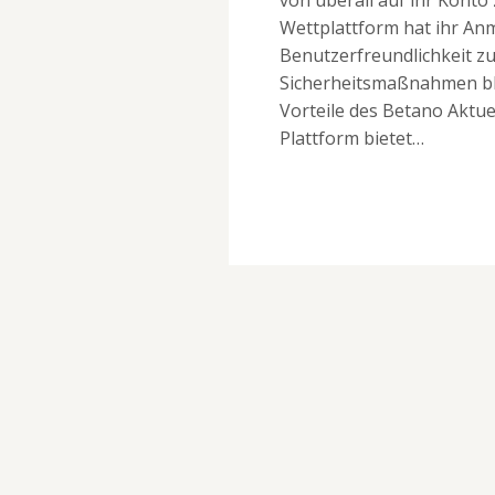
Wettplattform hat ihr An
Benutzerfreundlichkeit z
Sicherheitsmaßnahmen blei
Vorteile des Betano Aktu
Plattform bietet…