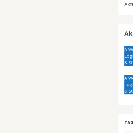
Akt
Ak
A W
Logi
& St
A W
Logi
& St
TAG