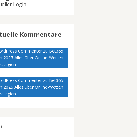
ueller Login
tuelle Kommentare
ordPress Commenter
zu
Bet365
n 2025 Alles über Online-Wetten
rategien
ordPress Commenter
zu
Bet365
n 2025 Alles über Online-Wetten
rategien
S