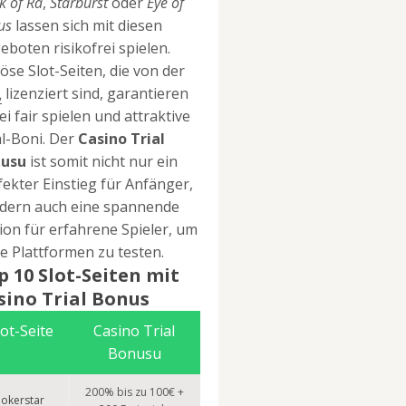
k of Ra
,
Starburst
oder
Eye of
us
lassen sich mit diesen
eboten risikofrei spielen.
iöse Slot-Seiten, die von der
L
lizenziert sind, garantieren
i fair spielen und attraktive
al-Boni. Der
Casino Trial
usu
ist somit nicht nur ein
fekter Einstieg für Anfänger,
dern auch eine spannende
ion für erfahrene Spieler, um
e Plattformen zu testen.
p 10 Slot-Seiten mit
sino Trial Bonus
lot-Seite
Casino Trial
Bonusu
200% bis zu 100€ +
Jokerstar