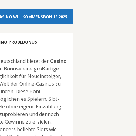
ASINO WILLKOMMENSBONUS 2025
INO PROBEBONUS
Deutschland bietet der
Casino
al Bonusu
eine großartige
lichkeit für Neueinsteiger,
 Welt der Online-Casinos zu
unden. Diese Boni
öglichen es Spielern, Slot-
ele ohne eigene Einzahlung
zuprobieren und dennoch
te Gewinne zu erzielen.
onders beliebte Slots wie