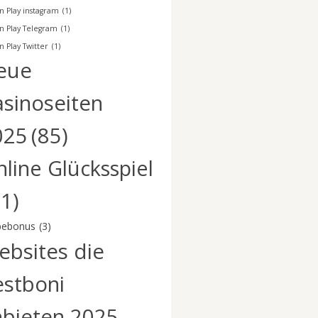
 Play instagram
(1)
 Play Telegram
(1)
 Play Twitter
(1)
eue
sinoseiten
025
(85)
line Glücksspiel
81)
bebonus
(3)
ebsites die
estboni
nbieten 2025