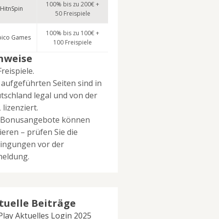
100% bis zu 200€ +
HitnSpin
50 Freispiele
100% bis zu 100€ +
pico Games
100 Freispiele
nweise
 Freispiele.
e aufgeführten Seiten sind in
tschland legal und von der
lizenziert.
 Bonusangebote können
ieren – prüfen Sie die
ingungen vor der
eldung.
tuelle Beiträge
Play Aktuelles Login 2025