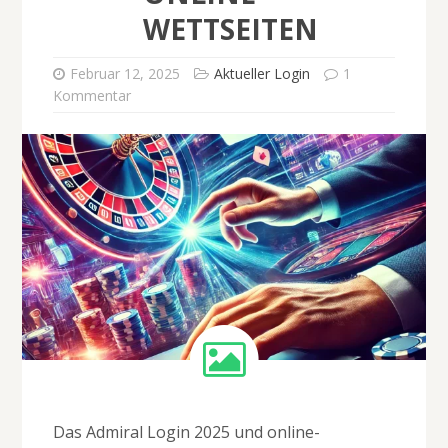
WETTSEITEN
Februar 12, 2025
Aktueller Login
1
Kommentar
Das Admiral Login 2025 und online-