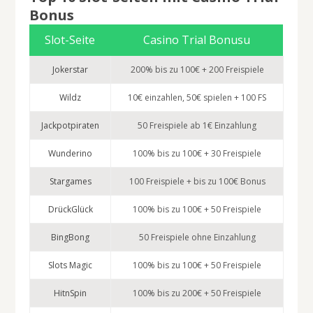
Bonus
Slot-Seite
Casino Trial Bonusu
Jokerstar
200% bis zu 100€ + 200 Freispiele
Wildz
10€ einzahlen, 50€ spielen + 100 FS
Jackpotpiraten
50 Freispiele ab 1€ Einzahlung
Wunderino
100% bis zu 100€ + 30 Freispiele
Stargames
100 Freispiele + bis zu 100€ Bonus
DrückGlück
100% bis zu 100€ + 50 Freispiele
BingBong
50 Freispiele ohne Einzahlung
Slots Magic
100% bis zu 100€ + 50 Freispiele
HitnSpin
100% bis zu 200€ + 50 Freispiele