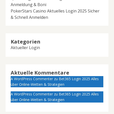
Anmeldung & Boni
PokerStars Casino Aktuelles Login 2025 Sicher
& Schnell Anmelden
Kategorien
Aktueller Login
Aktuelle Kommentare
A WordPress Commenter
zu
Bet365 Login 2025 Alles
über Online-Wetten & Strategien
A WordPress Commenter
zu
Bet365 Login 2025 Alles
über Online-Wetten & Strategien