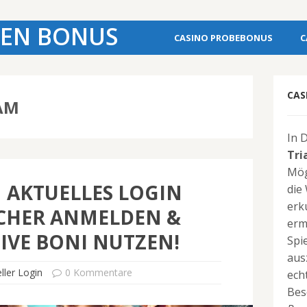
TEN BONUS
CASINO PROBEBONUS
C
CAS
AM
In 
Tri
Mög
 AKTUELLES LOGIN
die
erk
ICHER ANMELDEN &
erm
IVE BONI NUTZEN!
Spi
aus
ller Login
0 Kommentare
ech
Bes