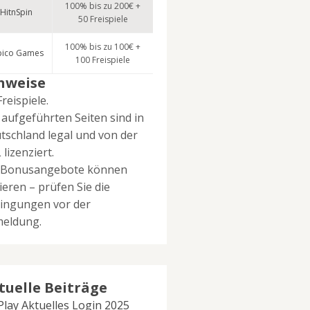
100% bis zu 200€ +
HitnSpin
50 Freispiele
100% bis zu 100€ +
pico Games
100 Freispiele
nweise
 Freispiele.
e aufgeführten Seiten sind in
tschland legal und von der
lizenziert.
 Bonusangebote können
ieren – prüfen Sie die
ingungen vor der
eldung.
tuelle Beiträge
Play Aktuelles Login 2025