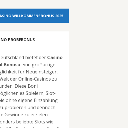
ASINO WILLKOMMENSBONUS 2025
INO PROBEBONUS
Deutschland bietet der
Casino
al Bonusu
eine großartige
lichkeit für Neueinsteiger,
 Welt der Online-Casinos zu
unden. Diese Boni
öglichen es Spielern, Slot-
ele ohne eigene Einzahlung
zuprobieren und dennoch
te Gewinne zu erzielen.
onders beliebte Slots wie