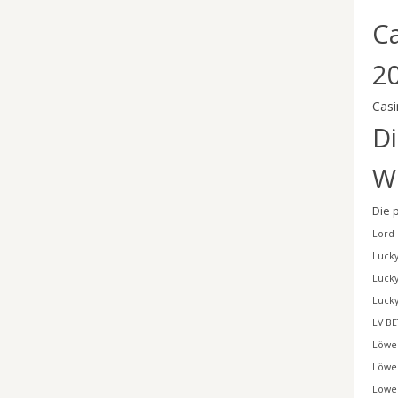
Ca
2
Casi
Di
W
Die 
Lord 
Luck
Lucky
Lucky
LV BE
Löwen
Löwen
Löwe