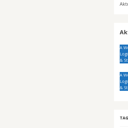
Akt
Ak
A W
Logi
& St
A W
Logi
& St
TAG