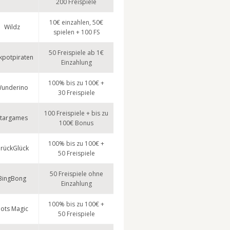
200 Freispiele
10€ einzahlen, 50€
Wildz
spielen + 100 FS
50 Freispiele ab 1€
kpotpiraten
Einzahlung
100% bis zu 100€ +
underino
30 Freispiele
100 Freispiele + bis zu
Stargames
100€ Bonus
100% bis zu 100€ +
rückGlück
50 Freispiele
50 Freispiele ohne
BingBong
Einzahlung
100% bis zu 100€ +
lots Magic
50 Freispiele